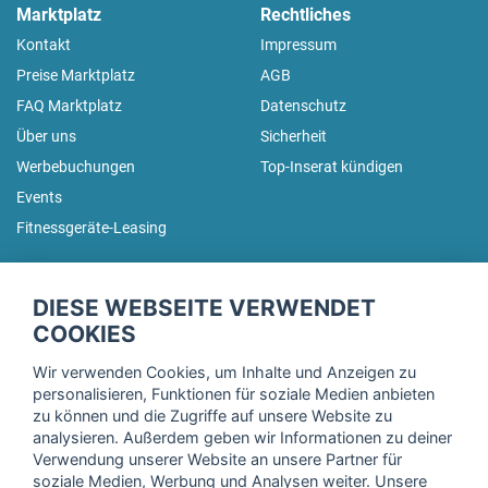
Marktplatz
Rechtliches
Kontakt
Impressum
Preise Marktplatz
AGB
FAQ Marktplatz
Datenschutz
Über uns
Sicherheit
Werbebuchungen
Top-Inserat kündigen
Events
Fitnessgeräte-Leasing
fitnessmarkt.de Newsletter
DIESE WEBSEITE VERWENDET
Trage dich hier für unseren Newsletter ein und erhalte regelmäßig
COOKIES
die neuesten Angebote!
Wir verwenden Cookies, um Inhalte und Anzeigen zu
personalisieren, Funktionen für soziale Medien anbieten
zu können und die Zugriffe auf unsere Website zu
analysieren. Außerdem geben wir Informationen zu deiner
Ich stimme der Verarbeitung meiner Daten, wie in der
Verwendung unserer Website an unsere Partner für
soziale Medien, Werbung und Analysen weiter. Unsere
Einwilligungserklärung
der fitnessmarkt.de services GmbH