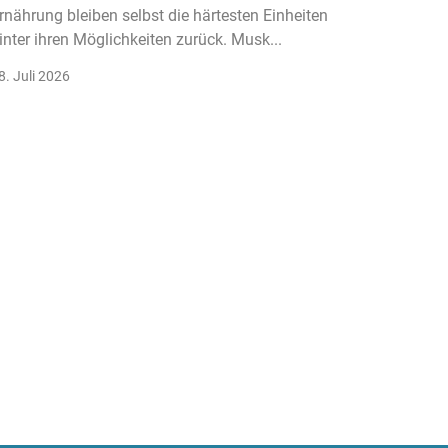
rnährung bleiben selbst die härtesten Einheiten
Der Fitn
inter ihren Möglichkeiten zurück. Musk...
klassisc
Gruppenk
8. Juli 2026
22. Juli 