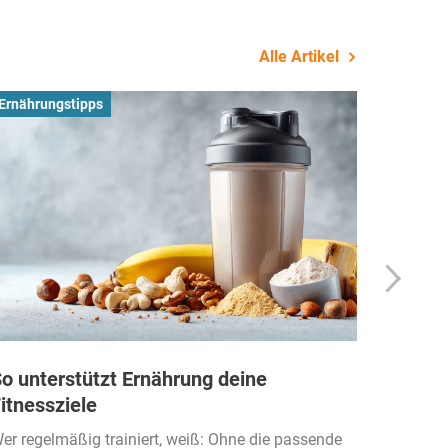
Alle Artikel
Ernährungstipps
Busines
o unterstützt Ernährung deine
Wie Fi
itnessziele
kassen
Einko
er regelmäßig trainiert, weiß: Ohne die passende