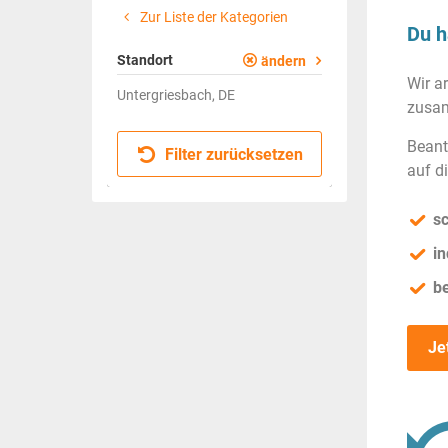
Zur Liste der Kategorien
Du h
Standort
ändern
Wir a
Untergriesbach, DE
zusam
Beant
Filter zurücksetzen
auf d
sc
in
b
Je