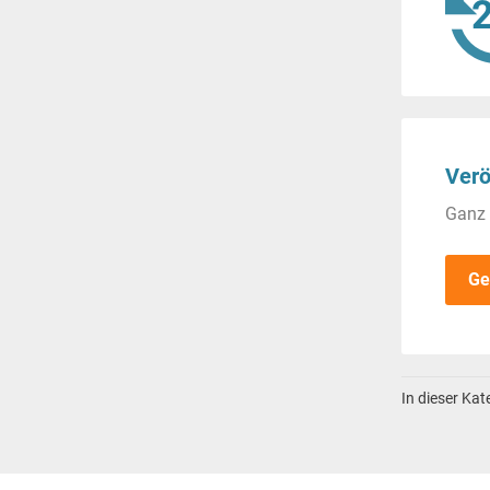
Verö
Ganz 
Ge
In dieser Ka