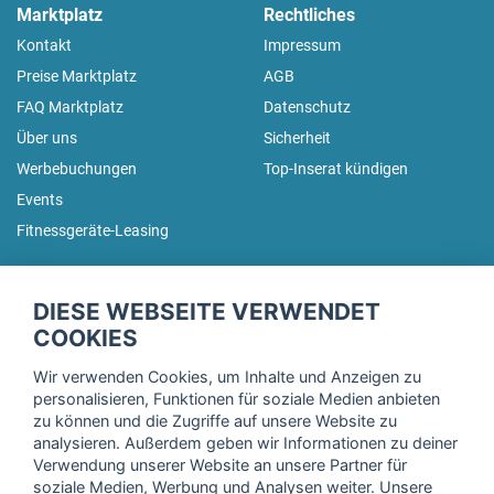
Marktplatz
Rechtliches
Kontakt
Impressum
Preise Marktplatz
AGB
FAQ Marktplatz
Datenschutz
Über uns
Sicherheit
Werbebuchungen
Top-Inserat kündigen
Events
Fitnessgeräte-Leasing
fitnessmarkt.de Newsletter
DIESE WEBSEITE VERWENDET
Trage dich hier für unseren Newsletter ein und erhalte regelmäßig
COOKIES
die neuesten Angebote!
Wir verwenden Cookies, um Inhalte und Anzeigen zu
personalisieren, Funktionen für soziale Medien anbieten
zu können und die Zugriffe auf unsere Website zu
analysieren. Außerdem geben wir Informationen zu deiner
Ich stimme der Verarbeitung meiner Daten, wie in der
Verwendung unserer Website an unsere Partner für
soziale Medien, Werbung und Analysen weiter. Unsere
Einwilligungserklärung
der fitnessmarkt.de services GmbH