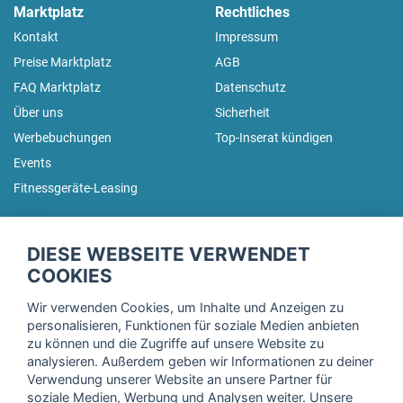
Marktplatz
Rechtliches
Kontakt
Impressum
Preise Marktplatz
AGB
FAQ Marktplatz
Datenschutz
Über uns
Sicherheit
Werbebuchungen
Top-Inserat kündigen
Events
Fitnessgeräte-Leasing
fitnessmarkt.de Newsletter
DIESE WEBSEITE VERWENDET
Trage dich hier für unseren Newsletter ein und erhalte regelmäßig
COOKIES
die neuesten Angebote!
Wir verwenden Cookies, um Inhalte und Anzeigen zu
personalisieren, Funktionen für soziale Medien anbieten
zu können und die Zugriffe auf unsere Website zu
analysieren. Außerdem geben wir Informationen zu deiner
Ich stimme der Verarbeitung meiner Daten, wie in der
Verwendung unserer Website an unsere Partner für
soziale Medien, Werbung und Analysen weiter. Unsere
Einwilligungserklärung
der fitnessmarkt.de services GmbH