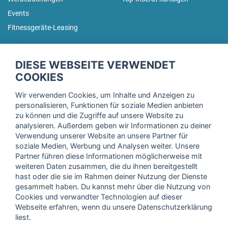
Events
Fitnessgeräte-Leasing
fitnessmarkt.de Newsletter
DIESE WEBSEITE VERWENDET
Trage dich hier für unseren Newsletter ein und erhalte regelmäßig
COOKIES
die neuesten Angebote!
Wir verwenden Cookies, um Inhalte und Anzeigen zu
personalisieren, Funktionen für soziale Medien anbieten
zu können und die Zugriffe auf unsere Website zu
analysieren. Außerdem geben wir Informationen zu deiner
Ich stimme der Verarbeitung meiner Daten, wie in der
Verwendung unserer Website an unsere Partner für
soziale Medien, Werbung und Analysen weiter. Unsere
Einwilligungserklärung
der fitnessmarkt.de services GmbH
Partner führen diese Informationen möglicherweise mit
beschrieben, zu und bestätige, dass ich das 16. Lebensjahr
weiteren Daten zusammen, die du ihnen bereitgestellt
vollendet habe. Ich kann diese Einwilligung jederzeit mit
hast oder die sie im Rahmen deiner Nutzung der Dienste
Wirkung für die Zukunft widerrufen. Weitere Informationen
gesammelt haben. Du kannst mehr über die Nutzung von
finden Sie in unserer
Datenschutzerklärung
.
Cookies und verwandter Technologien auf dieser
Webseite erfahren, wenn du unsere Datenschutzerklärung
liest.
Anmelden