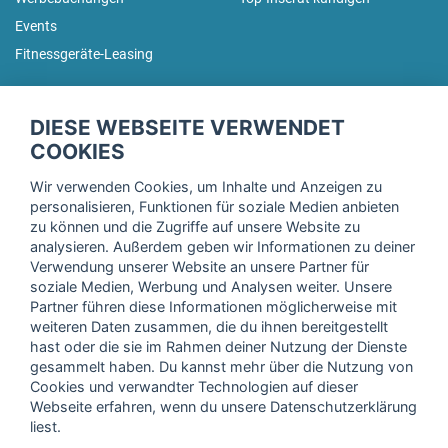
Events
Fitnessgeräte-Leasing
fitnessmarkt.de Newsletter
DIESE WEBSEITE VERWENDET
Trage dich hier für unseren Newsletter ein und erhalte regelmäßig
COOKIES
die neuesten Angebote!
Wir verwenden Cookies, um Inhalte und Anzeigen zu
personalisieren, Funktionen für soziale Medien anbieten
zu können und die Zugriffe auf unsere Website zu
analysieren. Außerdem geben wir Informationen zu deiner
Ich stimme der Verarbeitung meiner Daten, wie in der
Verwendung unserer Website an unsere Partner für
soziale Medien, Werbung und Analysen weiter. Unsere
Einwilligungserklärung
der fitnessmarkt.de services GmbH
Partner führen diese Informationen möglicherweise mit
beschrieben, zu und bestätige, dass ich das 16. Lebensjahr
weiteren Daten zusammen, die du ihnen bereitgestellt
vollendet habe. Ich kann diese Einwilligung jederzeit mit
hast oder die sie im Rahmen deiner Nutzung der Dienste
Wirkung für die Zukunft widerrufen. Weitere Informationen
gesammelt haben. Du kannst mehr über die Nutzung von
finden Sie in unserer
Datenschutzerklärung
.
Cookies und verwandter Technologien auf dieser
Webseite erfahren, wenn du unsere Datenschutzerklärung
liest.
Anmelden