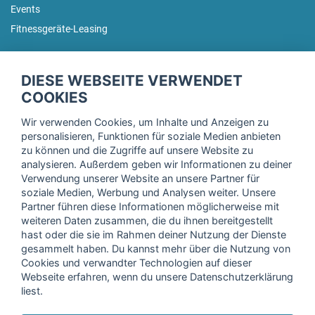
Events
Fitnessgeräte-Leasing
fitnessmarkt.de Newsletter
DIESE WEBSEITE VERWENDET
Trage dich hier für unseren Newsletter ein und erhalte regelmäßig
COOKIES
die neuesten Angebote!
Wir verwenden Cookies, um Inhalte und Anzeigen zu
personalisieren, Funktionen für soziale Medien anbieten
zu können und die Zugriffe auf unsere Website zu
analysieren. Außerdem geben wir Informationen zu deiner
Ich stimme der Verarbeitung meiner Daten, wie in der
Verwendung unserer Website an unsere Partner für
soziale Medien, Werbung und Analysen weiter. Unsere
Einwilligungserklärung
der fitnessmarkt.de services GmbH
Partner führen diese Informationen möglicherweise mit
beschrieben, zu und bestätige, dass ich das 16. Lebensjahr
weiteren Daten zusammen, die du ihnen bereitgestellt
vollendet habe. Ich kann diese Einwilligung jederzeit mit
hast oder die sie im Rahmen deiner Nutzung der Dienste
Wirkung für die Zukunft widerrufen. Weitere Informationen
gesammelt haben. Du kannst mehr über die Nutzung von
finden Sie in unserer
Datenschutzerklärung
.
Cookies und verwandter Technologien auf dieser
Webseite erfahren, wenn du unsere Datenschutzerklärung
liest.
Anmelden