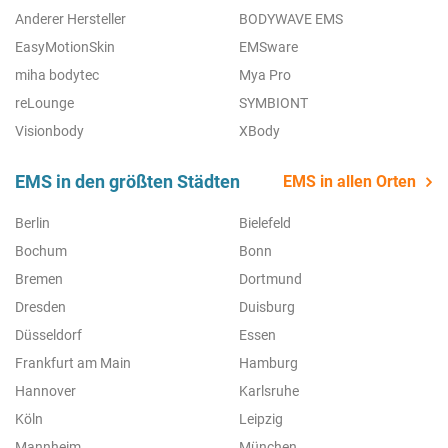
Anderer Hersteller
BODYWAVE EMS
EasyMotionSkin
EMSware
miha bodytec
Mya Pro
reLounge
SYMBIONT
Visionbody
XBody
EMS in den größten Städten
EMS in allen Orten
Berlin
Bielefeld
Bochum
Bonn
Bremen
Dortmund
Dresden
Duisburg
Düsseldorf
Essen
Frankfurt am Main
Hamburg
Hannover
Karlsruhe
Köln
Leipzig
Mannheim
München