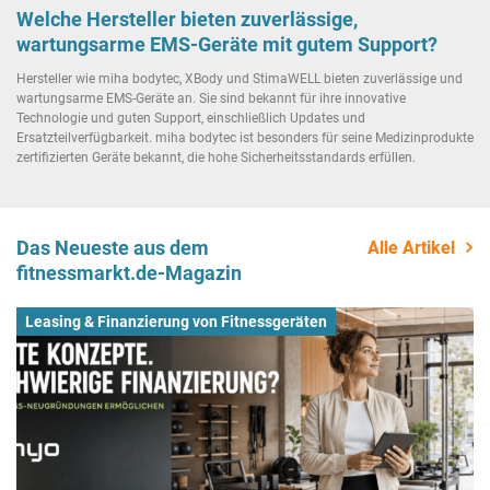
Welche Hersteller bieten zuverlässige,
wartungsarme EMS-Geräte mit gutem Support?
Hersteller wie miha bodytec, XBody und StimaWELL bieten zuverlässige und
wartungsarme EMS-Geräte an. Sie sind bekannt für ihre innovative
Technologie und guten Support, einschließlich Updates und
Ersatzteilverfügbarkeit. miha bodytec ist besonders für seine Medizinprodukte
zertifizierten Geräte bekannt, die hohe Sicherheitsstandards erfüllen.
Das Neueste aus dem
Alle Artikel
fitnessmarkt.de-Magazin
Leasing & Finanzierung von Fitnessgeräten