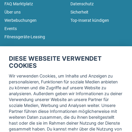
FAQ Marktplatz
Datenschutz
Über uns
Sicherheit
Werbebuchungen
Top-Inserat kündigen
Events
Fitnessgeräte-Leasing
fitnessmarkt.de Newsletter
DIESE WEBSEITE VERWENDET
Trage dich hier für unseren Newsletter ein und erhalte regelmäßig
COOKIES
die neuesten Angebote!
Wir verwenden Cookies, um Inhalte und Anzeigen zu
personalisieren, Funktionen für soziale Medien anbieten
zu können und die Zugriffe auf unsere Website zu
analysieren. Außerdem geben wir Informationen zu deiner
Ich stimme der Verarbeitung meiner Daten, wie in der
Verwendung unserer Website an unsere Partner für
soziale Medien, Werbung und Analysen weiter. Unsere
Einwilligungserklärung
der fitnessmarkt.de services GmbH
Partner führen diese Informationen möglicherweise mit
beschrieben, zu und bestätige, dass ich das 16. Lebensjahr
weiteren Daten zusammen, die du ihnen bereitgestellt
vollendet habe. Ich kann diese Einwilligung jederzeit mit
hast oder die sie im Rahmen deiner Nutzung der Dienste
Wirkung für die Zukunft widerrufen. Weitere Informationen
gesammelt haben. Du kannst mehr über die Nutzung von