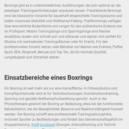
Boxringe gibt es in unterschiedlichen Ausführungen, die sich optimal an die
jeweiligen Trainingsanforderungen anpassen lassen. Freistehende Boxringe
sind die klassische Variante für dauerhaft eingerichtete Trainingsräume und
bieten maximale Stabilität und Wettkampf-Feeling. Plattformringe verfügen
über eine erhöhte Bodenfläche und sorgen für das authentische Erlebnis wie
im Profisport. Mobile Trainingsringe und Sparringsringe sind flexibel
einsetzbar, lassen sich schnell auf- und abbauen und eignen sich perfekt für
Studios mit wechselnden Trainingsflächen oder für Events. Für den
professionellen Einsatz setzen viele Betreiber auf Marken wie Everlast, Paffen
Sport, RDX, Ringcraft, BenLee und Top Ten, die für höchste Qualität,
Langlebigkeit und Sicherheit stehen.
Einsatzbereiche eines Boxrings
Ein Boxring ist weit mehr als nur eine Kampffläche. In Fitnessstudios und
Kampfsportschulen wird er für Technikschulungen, Koordinationstraining,
Sparring und gezielte Wettkampfvorbereitung genutzt. Auch in der
Physiotherapie gewinnt der Boxring an Bedeutung, etwa bei der funktionellen
Rehabilitation, bei der Beweglichkeit, Balance und Reaktionsfähigkeit trainiert
werden. Der Boxring schafft eine professionelle Trainingsatmosphäre,
motiviert Sportler zu Bestleistungen und fördert das Gemeinschaftsgefühl im
Gruppentraining.
Kraft
-
Ausdauer
-Übungen, Intervalltraining und Technik-