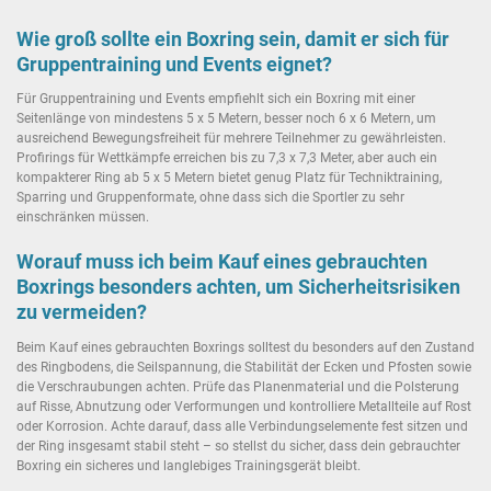
Wie groß sollte ein Boxring sein, damit er sich für
Gruppentraining und Events eignet?
Für Gruppentraining und Events empfiehlt sich ein Boxring mit einer
Seitenlänge von mindestens 5 x 5 Metern, besser noch 6 x 6 Metern, um
ausreichend Bewegungsfreiheit für mehrere Teilnehmer zu gewährleisten.
Profirings für Wettkämpfe erreichen bis zu 7,3 x 7,3 Meter, aber auch ein
kompakterer Ring ab 5 x 5 Metern bietet genug Platz für Techniktraining,
Sparring und Gruppenformate, ohne dass sich die Sportler zu sehr
einschränken müssen.
Worauf muss ich beim Kauf eines gebrauchten
Boxrings besonders achten, um Sicherheitsrisiken
zu vermeiden?
Beim Kauf eines gebrauchten Boxrings solltest du besonders auf den Zustand
des Ringbodens, die Seilspannung, die Stabilität der Ecken und Pfosten sowie
die Verschraubungen achten. Prüfe das Planenmaterial und die Polsterung
auf Risse, Abnutzung oder Verformungen und kontrolliere Metallteile auf Rost
oder Korrosion. Achte darauf, dass alle Verbindungselemente fest sitzen und
der Ring insgesamt stabil steht – so stellst du sicher, dass dein gebrauchter
Boxring ein sicheres und langlebiges Trainingsgerät bleibt.