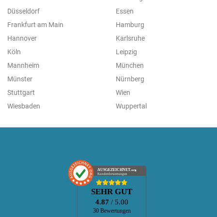
Düsseldorf
Essen
Frankfurt am Main
Hamburg
Hannover
Karlsruhe
Köln
Leipzig
Mannheim
München
Münster
Nürnberg
Stuttgart
Wien
Wiesbaden
Wuppertal
AUSGEZEICHNET
.org
Kundenbewertungen
SEHR GUT
4.87
/ 5.00
30 Bewertungen