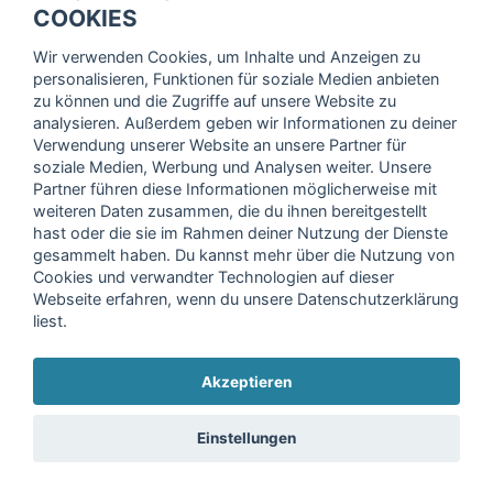
Trage dich hier für unseren Newsletter ein und erhalte regelmäßig
COOKIES
die neuesten Angebote!
Wir verwenden Cookies, um Inhalte und Anzeigen zu
personalisieren, Funktionen für soziale Medien anbieten
zu können und die Zugriffe auf unsere Website zu
analysieren. Außerdem geben wir Informationen zu deiner
Ich stimme der Verarbeitung meiner Daten, wie in der
Verwendung unserer Website an unsere Partner für
soziale Medien, Werbung und Analysen weiter. Unsere
Einwilligungserklärung
der fitnessmarkt.de services GmbH
Partner führen diese Informationen möglicherweise mit
beschrieben, zu und bestätige, dass ich das 16. Lebensjahr
weiteren Daten zusammen, die du ihnen bereitgestellt
vollendet habe. Ich kann diese Einwilligung jederzeit mit
hast oder die sie im Rahmen deiner Nutzung der Dienste
Wirkung für die Zukunft widerrufen. Weitere Informationen
gesammelt haben. Du kannst mehr über die Nutzung von
finden Sie in unserer
Datenschutzerklärung
.
Cookies und verwandter Technologien auf dieser
Webseite erfahren, wenn du unsere Datenschutzerklärung
liest.
Anmelden
Akzeptieren
Copyright © 2026 fitnessmarkt.de services GmbH
Einstellungen