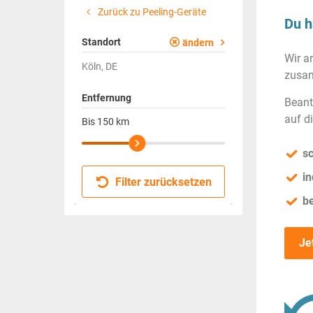
Zurück zu Peeling-Geräte
Du h
Standort
ändern
Wir a
Köln, DE
zusam
Entfernung
Beant
auf d
Bis
150
km
sc
in
Filter zurücksetzen
b
Je