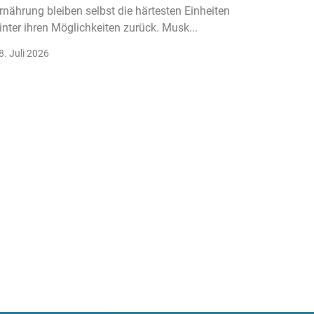
rnährung bleiben selbst die härtesten Einheiten
Der Fitn
inter ihren Möglichkeiten zurück. Musk...
klassisc
Gruppenk
8. Juli 2026
22. Juli 