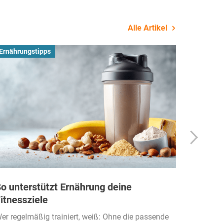
Alle Artikel
Ernährungstipps
Busines
o unterstützt Ernährung deine
Wie Fi
itnessziele
kassen
Einko
er regelmäßig trainiert, weiß: Ohne die passende