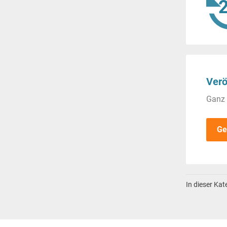
Verö
Ganz 
Ge
In dieser Ka