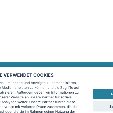
TE VERWENDET COOKIES
Rechtliches
fitnessmarkt.de Newsletter
s, um Inhalte und Anzeigen zu personalisieren,
le Medien anbieten zu können und die Zugriffe auf
Impressum
Trage dich hier für unseren Newsl
alysieren. Außerdem geben wir Informationen zu
A
AGB
serer Website an unsere Partner für soziale
Analysen weiter. Unsere Partner führen diese
Datenschutz
Ei
cherweise mit weiteren Daten zusammen, die du
Sicherheit
hast oder die sie im Rahmen deiner Nutzung der