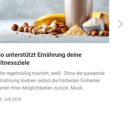
o unterstützt Ernährung deine
Wie Fi
itnessziele
kassen
Einko
er regelmäßig trainiert, weiß: Ohne die passende
rnährung bleiben selbst die härtesten Einheiten
Der Fitn
inter ihren Möglichkeiten zurück. Musk...
klassisc
Gruppenk
8. Juli 2026
22. Juli 