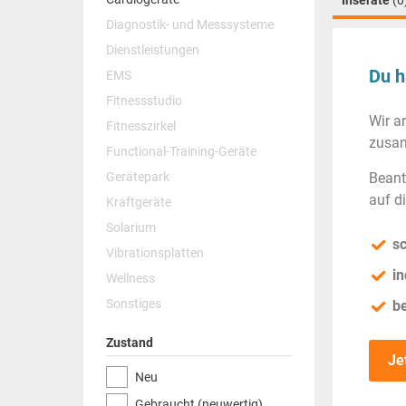
Inserate
(0
Diagnostik- und Messsysteme
Dienstleistungen
Du h
EMS
Fitnessstudio
Wir a
Fitnesszirkel
zusam
Functional-Training-Geräte
Gerätepark
Beant
auf d
Kraftgeräte
Solarium
sc
Vibrationsplatten
in
Wellness
Sonstiges
b
Zustand
Je
Neu
Gebraucht (neuwertig)