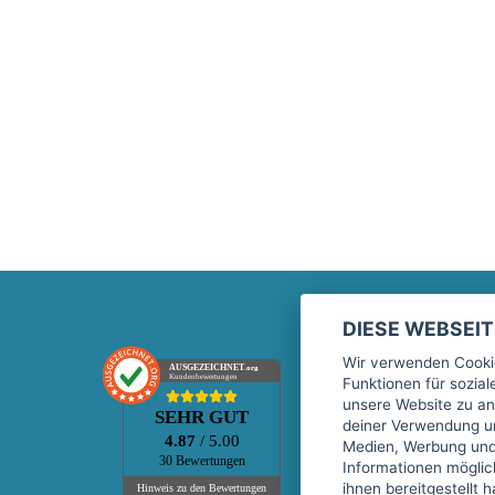
DIESE WEBSEI
Marktplatz
Wir verwenden Cookie
AUSGEZEICHNET
.org
Kundenbewertungen
Funktionen für sozia
Kontakt
unsere Website zu an
SEHR GUT
Preise Marktplatz
deiner Verwendung un
4.87
/ 5.00
Medien, Werbung und 
FAQ Marktplatz
30 Bewertungen
Informationen mögli
Über uns
ihnen bereitgestellt 
Hinweis zu den Bewertungen