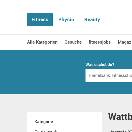
Fitness
Physio
Beauty
Alle Kategorien
Gesuche
fitnessjobs
Magaz
Was suchst du?
Wattb
Kategorie
Cardiogeräte