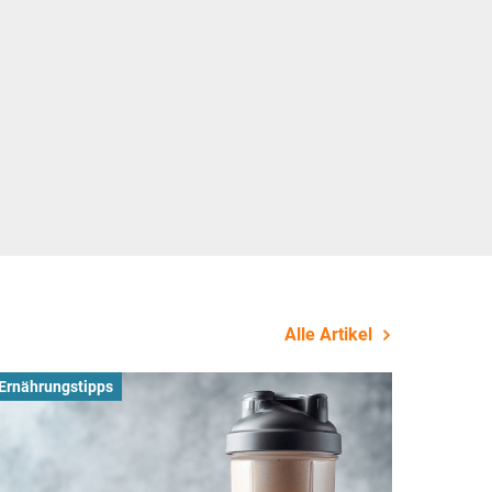
Alle Artikel
Ernährungstipps
Busines