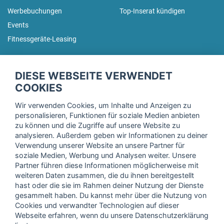
Werbebuchungen
Top-Inserat kündigen
Events
Fitnessgeräte-Leasing
fitnessmarkt.de Newsletter
DIESE WEBSEITE VERWENDET
Trage dich hier für unseren Newsletter ein und erhalte regelmäßig
COOKIES
die neuesten Angebote!
Wir verwenden Cookies, um Inhalte und Anzeigen zu
personalisieren, Funktionen für soziale Medien anbieten
zu können und die Zugriffe auf unsere Website zu
analysieren. Außerdem geben wir Informationen zu deiner
Ich stimme der Verarbeitung meiner Daten, wie in der
Verwendung unserer Website an unsere Partner für
soziale Medien, Werbung und Analysen weiter. Unsere
Einwilligungserklärung
der fitnessmarkt.de services GmbH
Partner führen diese Informationen möglicherweise mit
beschrieben, zu und bestätige, dass ich das 16. Lebensjahr
weiteren Daten zusammen, die du ihnen bereitgestellt
vollendet habe. Ich kann diese Einwilligung jederzeit mit
hast oder die sie im Rahmen deiner Nutzung der Dienste
Wirkung für die Zukunft widerrufen. Weitere Informationen
gesammelt haben. Du kannst mehr über die Nutzung von
finden Sie in unserer
Datenschutzerklärung
.
Cookies und verwandter Technologien auf dieser
Webseite erfahren, wenn du unsere Datenschutzerklärung