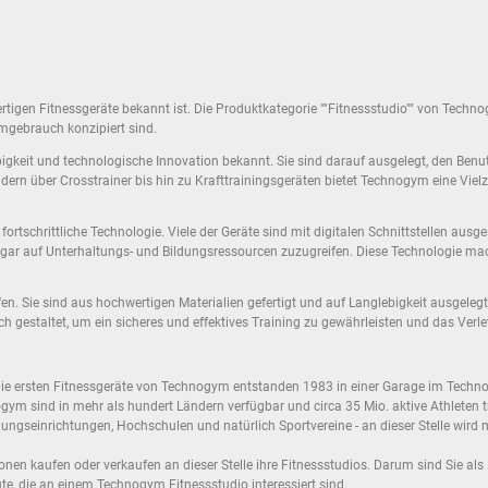
ertigen Fitnessgeräte bekannt ist. Die Produktkategorie ""Fitnessstudio"" von Techno
mgebrauch konzipiert sind.
igkeit und technologische Innovation bekannt. Sie sind darauf ausgelegt, den Benut
ndern über Crosstrainer bis hin zu Krafttrainingsgeräten bietet Technogym eine Vie
tschrittliche Technologie. Viele der Geräte sind mit digitalen Schnittstellen ausges
ogar auf Unterhaltungs- und Bildungsressourcen zuzugreifen. Diese Technologie mach
en. Sie sind aus hochwertigen Materialien gefertigt und auf Langlebigkeit ausgeleg
 gestaltet, um ein sicheres und effektives Training zu gewährleisten und das Verl
Die ersten Fitnessgeräte von Technogym entstanden 1983 in einer Garage im Techno
ogym sind in mehr als hundert Ländern verfügbar und circa 35 Mio. aktive Athleten 
ildungseinrichtungen, Hochschulen und natürlich Sportvereine - an dieser Stelle wir
Personen kaufen oder verkaufen an dieser Stelle ihre Fitnessstudios. Darum sind Sie 
ute, die an einem Technogym Fitnessstudio interessiert sind.