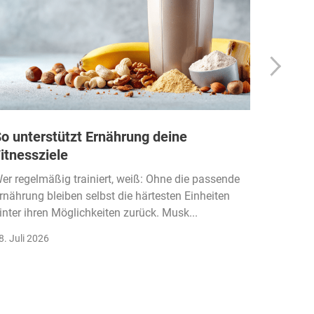
o unterstützt Ernährung deine
Wie Fi
itnessziele
kassen
Einko
er regelmäßig trainiert, weiß: Ohne die passende
rnährung bleiben selbst die härtesten Einheiten
Der Fitn
inter ihren Möglichkeiten zurück. Musk...
klassisc
Gruppenk
8. Juli 2026
22. Juli 