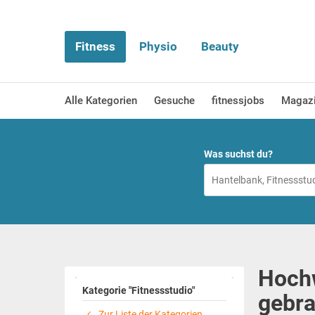
Fitness
Physio
Beauty
Alle Kategorien
Gesuche
fitnessjobs
Magaz
Was suchst du?
Hochw
Kategorie "Fitnessstudio"
gebra
Zur Liste der Kategorien