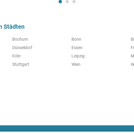
n Städten
Bochum
Bonn
B
Düsseldorf
Essen
F
Köln
Leipzig
M
Stuttgart
Wien
W