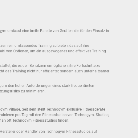
gym umfasst eine breite Palette von Geräten, die für den Einsatz in
zern ein umfassendes Training zu bieten, das auf ihre
lzahl von Optionen, um ein ausgewogenes und effektives Training
tattet, die es den Benutzern ermöglichen, ihre Fortschritte zu
t das Training nicht nur effizienter, sondern auch unterhaltsamer
t, um den hohen Anforderungen eines stark frequentierten
etzungsrisiko zu minimieren.
gym Village. Seit dem stellt Technogym exklusive Fitnessgeräte
trainieren pro Tag mit den Fitnessstudios von Technogym. Studios,
d man oft Technogym Fitnessstudios finden.
als Hersteller oder Händler von Technogym Fitnessstudios auf