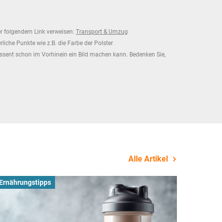
ter folgendem Link verweisen:
Transport & Umzug
iche Punkte wie z.B. die Farbe der Polster
essent schon im Vorhinein ein Bild machen kann. Bedenken Sie,
Alle Artikel
Ernährungstipps
Busines