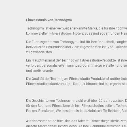
Fitnessstudio von Technogym
Technogym
ist eine weltweit anerkannte Marke, die für ihre hochw
kommerziellen Fitnessstudios, Hotels, Spas und sogar für den Hei
Die Fitnessgeräte von Technogym sind für ihre Robustheit, Langleb
individuellen Bedürfnisse und Ziele zugeschnitten ist. Von Laufbä
zu gewährleisten.
Ein Hauptmerkmal der Technogym Fitnessstudio-Produkte ist ihre for
verfolgen, personalisierte Trainingsprogramme zu erstellen und s
und motivierender.
Die Qualität der Technogym Fitnessstudio-Produkte ist unübertroff
Fitnessstudios standzuhalten. Darüber hinaus sind sie ergonomisch
Die Geschichte von Technogym reicht weit über 20 Jahre zurück. 
für den Spa- und Fitnessbereich her. Fitnessstudios seitens Techn
Praxen, Pensionen, Wellnesshotels, Kreuzfahrtschiffe, Betriebe, B
Auf fitnessmarkt.de trifft sich das Klientel - fitnessbegeisterte 
diesem Markt genau richtig, denn Sie Ihre Zielgruppe erreichen: Le