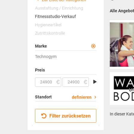
Ausstattung / Einrichtung
Alle Angebo
Fitnessstudio-Verkauf
Hygieneartikel
Zutrittskontrolle
Marke
Technogym
Preis
Standort
definieren
In dieser Ka
Filter zurücksetzen