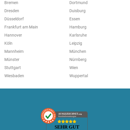
Bremen
Dortmund
Dresden
Duisburg
Düsseldorf
Essen
Frankfurt am Main
Hamburg
Hannover
Karlsruhe
Köln
Leipzig
Mannheim
München
Münster
Nürnberg
Stuttgart
Wien
Wiesbaden
Wuppertal
AUSGEZEICHNET
.org
Kundenbewertungen
SEHR GUT