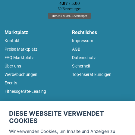
4.87
/ 5.00
30 Bewertungen
Hinweis zu den Bewertungen
Marktplatz
Rechtliches
Kontakt
Impressum
Preise Marktplatz
AGB
FAQ Marktplatz
Datenschutz
Über uns
Sicherheit
Werbebuchungen
Top-Inserat kündigen
Events
Fitnessgeräte-Leasing
fitnessmarkt.de Newsletter
DIESE WEBSEITE VERWENDET
Trage dich hier für unseren Newsletter ein und erhalte regelmäßig
COOKIES
die neuesten Angebote!
Wir verwenden Cookies, um Inhalte und Anzeigen zu