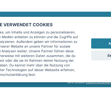
TE VERWENDET COOKIES
Rechtliches
fitnessmarkt.de Newsletter
s, um Inhalte und Anzeigen zu personalisieren,
le Medien anbieten zu können und die Zugriffe auf
Impressum
Trage dich hier für unseren Newsl
alysieren. Außerdem geben wir Informationen zu
A
AGB
serer Website an unsere Partner für soziale
Analysen weiter. Unsere Partner führen diese
Datenschutz
Ei
cherweise mit weiteren Daten zusammen, die du
Sicherheit
hast oder die sie im Rahmen deiner Nutzung der
Ich stimme der Verarbeitung mein
aben. Du kannst mehr über die Nutzung von
Top-Inserat kündigen
er Technologien auf dieser Webseite erfahren,
services GmbH beschrieben, zu un
schutzerklärung liest.
diese Einwilligung jederzeit mit 
Sie in unserer
Datenschutzerklär