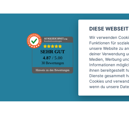
DIESE WEBSEI
Marktplatz
Wir verwenden Cookie
AUSGEZEICHNET
.org
Kundenbewertungen
Funktionen für sozia
Kontakt
unsere Website zu an
SEHR GUT
Preise Marktplatz
deiner Verwendung un
4.87
/ 5.00
Medien, Werbung und 
FAQ Marktplatz
30 Bewertungen
Informationen mögli
Über uns
ihnen bereitgestellt 
Hinweis zu den Bewertungen
Dienste gesammelt h
Werbebuchungen
Cookies und verwandt
Events
wenn du unsere Daten
Fitnessgeräte-Leasing
Copyright © 2026 fitnessmarkt.de services GmbH