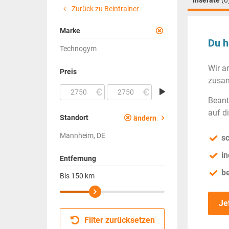
Inserate
(0
Zurück zu Beintrainer
Marke
Du h
Technogym
Wir a
Preis
zusam
Beant
auf d
Standort
ändern
Mannheim, DE
sc
in
Entfernung
b
Bis
150
km
Je
Filter zurücksetzen