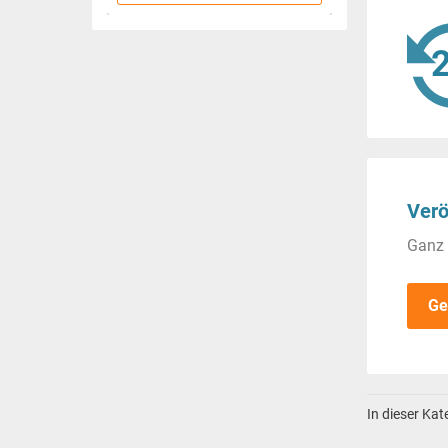
Verö
Ganz 
Ge
In dieser Ka