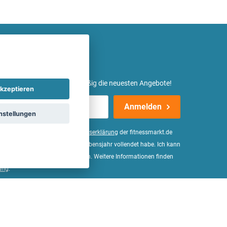
etter ein und erhalte regelmäßig die neuesten Angebote!
kzeptieren
Anmelden
nstellungen
er Daten, wie in der
Einwilligungserklärung
der fitnessmarkt.de
d bestätige, dass ich das 16. Lebensjahr vollendet habe. Ich kann
Wirkung für die Zukunft widerrufen. Weitere Informationen finden
ung
.