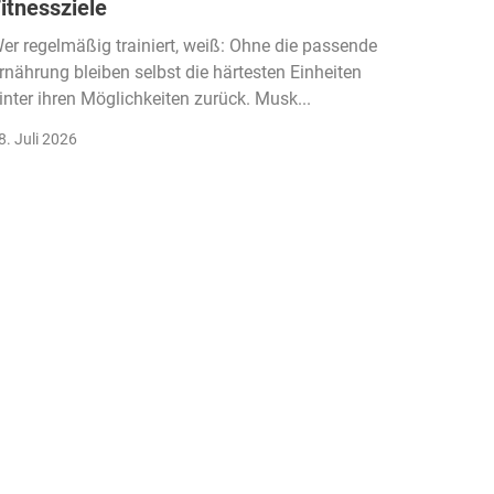
itnessziele
kassen
Einko
er regelmäßig trainiert, weiß: Ohne die passende
rnährung bleiben selbst die härtesten Einheiten
Der Fitn
inter ihren Möglichkeiten zurück. Musk...
klassisc
Gruppenk
8. Juli 2026
22. Juli 