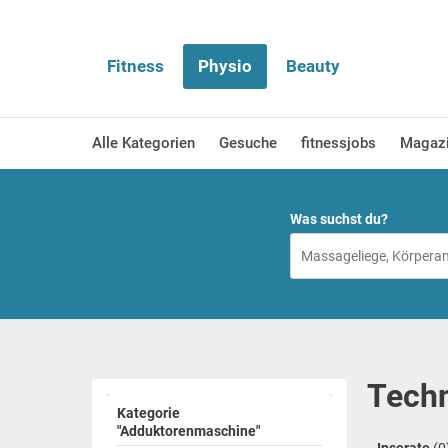
Fitness
Physio
Beauty
Alle Kategorien
Gesuche
fitnessjobs
Magaz
Was suchst du?
Techn
Kategorie
"Adduktorenmaschine"