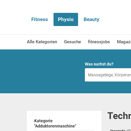
Fitness
Physio
Beauty
Alle Kategorien
Gesuche
fitnessjobs
Magaz
Was suchst du?
Techn
Kategorie
"Adduktorenmaschine"