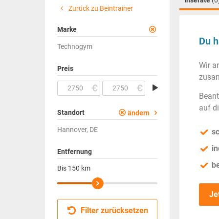
Inserate
(0
Zurück zu Beintrainer
Marke
Du h
Technogym
Wir a
Preis
zusam
Beant
auf d
Standort
ändern
Hannover, DE
sc
in
Entfernung
b
Bis
150
km
Je
Filter zurücksetzen