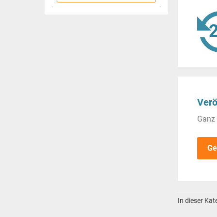
Verö
Ganz 
Ge
In dieser Ka