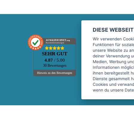
DIESE WEBSEI
Marktplatz
Wir verwenden Cookie
AUSGEZEICHNET
.org
Kundenbewertungen
Funktionen für sozia
Kontakt
unsere Website zu an
SEHR GUT
Preise Marktplatz
deiner Verwendung un
4.87
/ 5.00
Medien, Werbung und 
FAQ Marktplatz
30 Bewertungen
Informationen mögli
Über uns
ihnen bereitgestellt 
Hinweis zu den Bewertungen
Dienste gesammelt h
Werbebuchungen
Cookies und verwandt
Events
wenn du unsere Daten
Fitnessgeräte-Leasing
Copyright © 2026 fitnessmarkt.de services GmbH