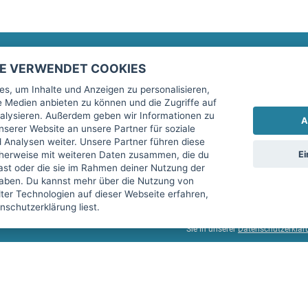
TE VERWENDET COOKIES
Rechtliches
fitnessmarkt.de Newsletter
s, um Inhalte und Anzeigen zu personalisieren,
le Medien anbieten zu können und die Zugriffe auf
Impressum
Trage dich hier für unseren Newsl
alysieren. Außerdem geben wir Informationen zu
A
AGB
serer Website an unsere Partner für soziale
Analysen weiter. Unsere Partner führen diese
Datenschutz
Ei
cherweise mit weiteren Daten zusammen, die du
Sicherheit
hast oder die sie im Rahmen deiner Nutzung der
Ich stimme der Verarbeitung mein
aben. Du kannst mehr über die Nutzung von
Top-Inserat kündigen
er Technologien auf dieser Webseite erfahren,
services GmbH beschrieben, zu un
schutzerklärung liest.
diese Einwilligung jederzeit mit 
Sie in unserer
Datenschutzerklär