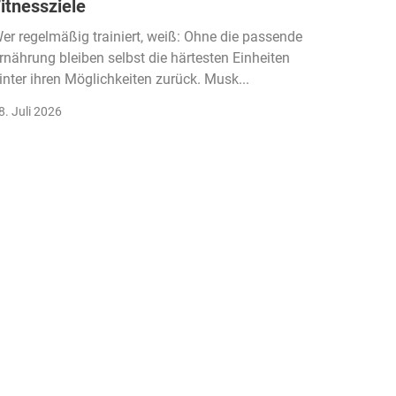
itnessziele
kassen
Einko
er regelmäßig trainiert, weiß: Ohne die passende
rnährung bleiben selbst die härtesten Einheiten
Der Fitn
inter ihren Möglichkeiten zurück. Musk...
klassisc
Gruppenk
8. Juli 2026
22. Juli 