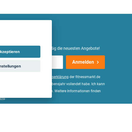
etter ein und erhalte regelmäßig die neuesten Angebote!
kzeptieren
Anmelden
nstellungen
er Daten, wie in der
Einwilligungserklärung
der fitnessmarkt.de
d bestätige, dass ich das 16. Lebensjahr vollendet habe. Ich kann
Wirkung für die Zukunft widerrufen. Weitere Informationen finden
ung
.