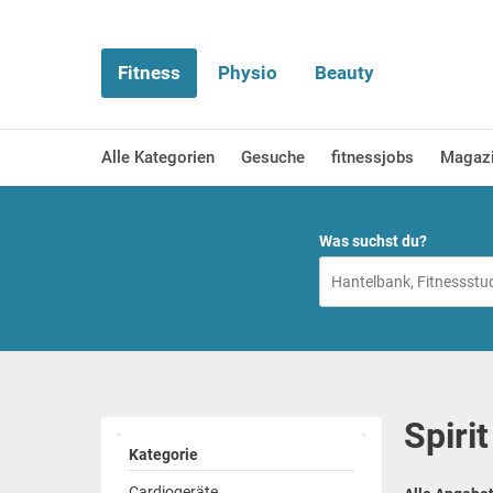
Fitness
Physio
Beauty
Alle Kategorien
Gesuche
fitnessjobs
Magaz
Was suchst du?
Spiri
Kategorie
Cardiogeräte