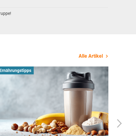
gruppe!
Alle Artikel
Ernährungstipps
Busines