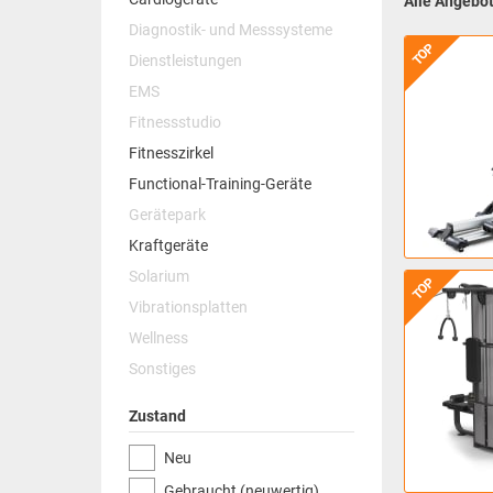
Alle Angebo
Diagnostik- und Messsysteme
TOP
Dienstleistungen
EMS
Fitnessstudio
Fitnesszirkel
Functional-Training-Geräte
Gerätepark
Kraftgeräte
Solarium
TOP
Vibrationsplatten
Wellness
Sonstiges
Zustand
Neu
Gebraucht (neuwertig)