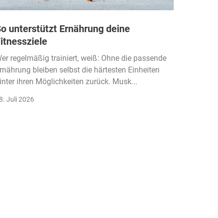
o unterstützt Ernährung deine
Wie Fi
itnessziele
kassen
Einko
er regelmäßig trainiert, weiß: Ohne die passende
rnährung bleiben selbst die härtesten Einheiten
Der Fitn
inter ihren Möglichkeiten zurück. Musk...
klassisc
Gruppenk
8. Juli 2026
22. Juli 