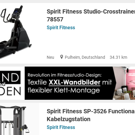
Spirit Fitness Studio-Crosstrain
78557
Spirit Fitness
Neu
Pulheim, Deutschland
34.31 km
Spirit Fitness SP-3526 Functional
Kabelzugstation
Spirit Fitness