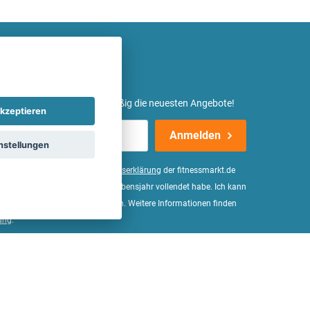
etter ein und erhalte regelmäßig die neuesten Angebote!
kzeptieren
Anmelden
nstellungen
er Daten, wie in der
Einwilligungserklärung
der fitnessmarkt.de
d bestätige, dass ich das 16. Lebensjahr vollendet habe. Ich kann
Wirkung für die Zukunft widerrufen. Weitere Informationen finden
ung
.