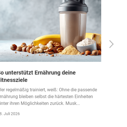
o unterstützt Ernährung deine
Wie Fi
itnessziele
kassen
Einko
er regelmäßig trainiert, weiß: Ohne die passende
rnährung bleiben selbst die härtesten Einheiten
Der Fitn
inter ihren Möglichkeiten zurück. Musk...
klassisc
Gruppenk
8. Juli 2026
22. Juli 