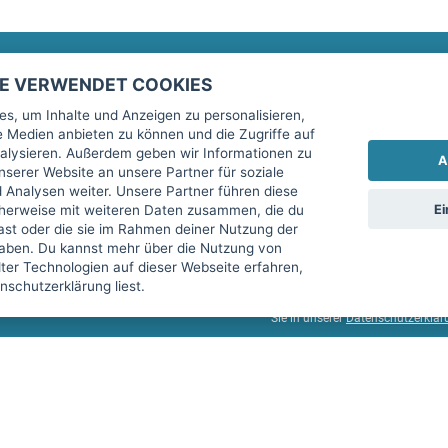
TE VERWENDET COOKIES
Rechtliches
fitnessmarkt.de Newsletter
s, um Inhalte und Anzeigen zu personalisieren,
le Medien anbieten zu können und die Zugriffe auf
Impressum
Trage dich hier für unseren Newsl
alysieren. Außerdem geben wir Informationen zu
A
AGB
serer Website an unsere Partner für soziale
Analysen weiter. Unsere Partner führen diese
Datenschutz
Ei
cherweise mit weiteren Daten zusammen, die du
Sicherheit
hast oder die sie im Rahmen deiner Nutzung der
Ich stimme der Verarbeitung mein
aben. Du kannst mehr über die Nutzung von
Top-Inserat kündigen
er Technologien auf dieser Webseite erfahren,
services GmbH beschrieben, zu un
schutzerklärung liest.
diese Einwilligung jederzeit mit 
Sie in unserer
Datenschutzerklär