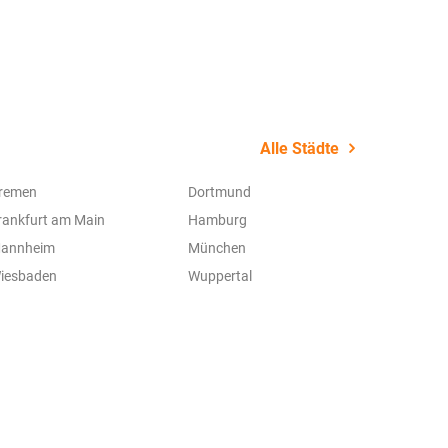
Alle Städte
remen
Dortmund
rankfurt am Main
Hamburg
annheim
München
iesbaden
Wuppertal