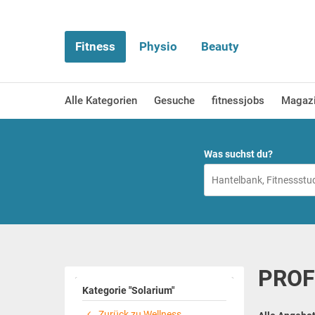
Fitness
Physio
Beauty
Alle Kategorien
Gesuche
fitnessjobs
Magaz
Was suchst du?
PROFI
Kategorie "Solarium"
Zurück zu Wellness