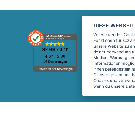
DIESE WEBSEI
Marktplatz
Wir verwenden Cookie
AUSGEZEICHNET
.org
Kundenbewertungen
Funktionen für sozia
Kontakt
unsere Website zu an
SEHR GUT
Preise Marktplatz
deiner Verwendung un
4.87
/ 5.00
Medien, Werbung und 
FAQ Marktplatz
30 Bewertungen
Informationen mögli
Über uns
ihnen bereitgestellt 
Hinweis zu den Bewertungen
Dienste gesammelt h
Werbebuchungen
Cookies und verwandt
Events
wenn du unsere Daten
Fitnessgeräte-Leasing
Copyright © 2026 fitnessmarkt.de services GmbH