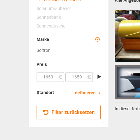
Alle Angebo
Solarium-Zubehör
Sonnenbank
Sonnendusche
Marke
Soltron
Preis
Standort
definieren
In dieser Ka
Filter zurücksetzen