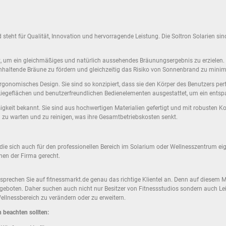
steht für Qualität, Innovation und hervorragende Leistung. Die Soltron Solarien sin
t, um ein gleichmäßiges und natürlich aussehendes Bräunungsergebnis zu erzielen. 
anhaltende Bräune zu fördern und gleichzeitig das Risiko von Sonnenbrand zu minim
 ergonomisches Design. Sie sind so konzipiert, dass sie den Körper des Benutzers 
n Liegeflächen und benutzerfreundlichen Bedienelementen ausgestattet, um ein en
ssigkeit bekannt. Sie sind aus hochwertigen Materialien gefertigt und mit robusten
h zu warten und zu reinigen, was ihre Gesamtbetriebskosten senkt.
t, die sich auch für den professionellen Bereich im Solarium oder Wellnesszentrum e
en der Firma gerecht.
sprechen Sie auf fitnessmarkt.de genau das richtige Klientel an. Denn auf diesem 
geboten. Daher suchen auch nicht nur Besitzer von Fitnessstudios sondern auch Lei
llnessbereich zu verändern oder zu erweitern.
 beachten sollten: