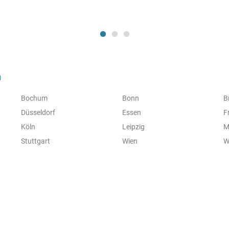
n
Bochum
Bonn
B
Düsseldorf
Essen
F
Köln
Leipzig
M
Stuttgart
Wien
W