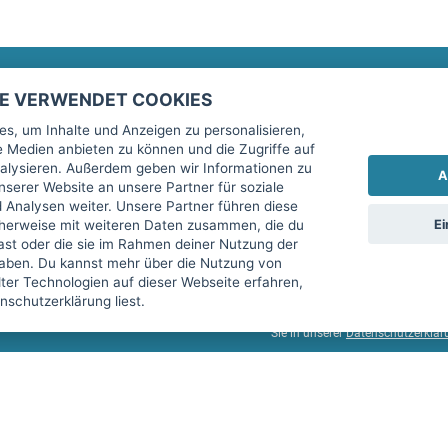
TE VERWENDET COOKIES
Rechtliches
fitnessmarkt.de Newsletter
s, um Inhalte und Anzeigen zu personalisieren,
le Medien anbieten zu können und die Zugriffe auf
Impressum
Trage dich hier für unseren Newsl
alysieren. Außerdem geben wir Informationen zu
A
AGB
serer Website an unsere Partner für soziale
Analysen weiter. Unsere Partner führen diese
Datenschutz
Ei
cherweise mit weiteren Daten zusammen, die du
Sicherheit
hast oder die sie im Rahmen deiner Nutzung der
Ich stimme der Verarbeitung mein
aben. Du kannst mehr über die Nutzung von
Top-Inserat kündigen
er Technologien auf dieser Webseite erfahren,
services GmbH beschrieben, zu un
schutzerklärung liest.
diese Einwilligung jederzeit mit 
Sie in unserer
Datenschutzerklär