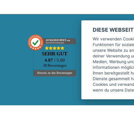
DIESE WEBSEI
Marktplatz
Wir verwenden Cookie
AUSGEZEICHNET
.org
Kundenbewertungen
Funktionen für sozia
Kontakt
unsere Website zu an
SEHR GUT
Preise Marktplatz
deiner Verwendung un
4.87
/ 5.00
Medien, Werbung und 
FAQ Marktplatz
30 Bewertungen
Informationen mögli
Über uns
ihnen bereitgestellt 
Hinweis zu den Bewertungen
Dienste gesammelt h
Werbebuchungen
Cookies und verwandt
Events
wenn du unsere Daten
Fitnessgeräte-Leasing
Copyright © 2026 fitnessmarkt.de services GmbH