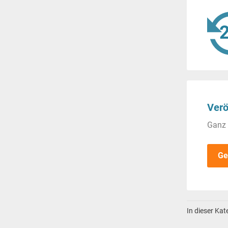
Verö
Ganz 
Ge
In dieser Ka