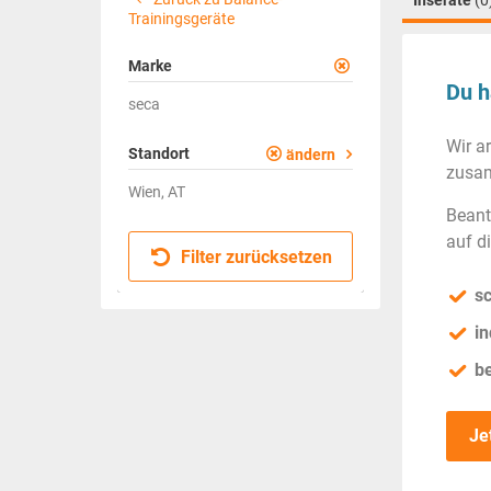
Inserate
(0
Trainingsgeräte
Marke
Du h
seca
Wir a
Standort
ändern
zusam
Wien, AT
Beant
auf d
Filter zurücksetzen
sc
in
b
Je