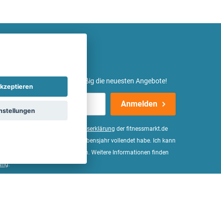
etter ein und erhalte regelmäßig die neuesten Angebote!
kzeptieren
Anmelden
nstellungen
er Daten, wie in der
Einwilligungserklärung
der fitnessmarkt.de
d bestätige, dass ich das 16. Lebensjahr vollendet habe. Ich kann
Wirkung für die Zukunft widerrufen. Weitere Informationen finden
ung
.