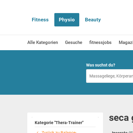
Fitness
Physio
Beauty
Alle Kategorien
Gesuche
fitnessjobs
Magaz
Was suchst du?
seca 
Kategorie "Thera-Trainer"
Zurück zu Balance-