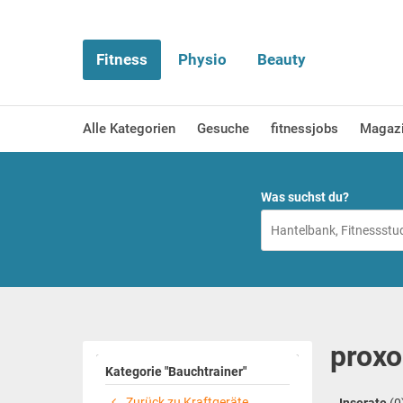
Fitness
Physio
Beauty
Alle Kategorien
Gesuche
fitnessjobs
Magaz
Was suchst du?
proxo
Kategorie "Bauchtrainer"
Zurück zu Kraftgeräte