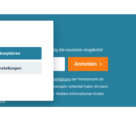
etter ein und erhalte regelmäßig die neuesten Angebote!
kzeptieren
Anmelden
nstellungen
er Daten, wie in der
Einwilligungserklärung
der fitnessmarkt.de
d bestätige, dass ich das 16. Lebensjahr vollendet habe. Ich kann
Wirkung für die Zukunft widerrufen. Weitere Informationen finden
ung
.