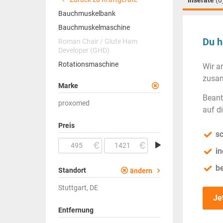
Inserate
(0
Bauchmuskelbank
Bauchmuskelmaschine
Du h
Roman Chair / Glute Ham
Developer (GHD)
Rotationsmaschine
Wir a
zusam
Marke
Beant
proxomed
auf d
Preis
sc
in
b
Standort
ändern
Stuttgart, DE
Je
Entfernung