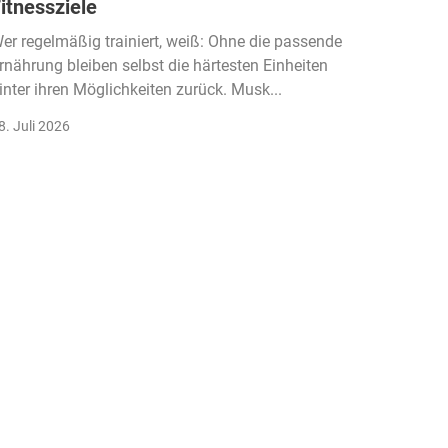
itnessziele
kassen
Einko
er regelmäßig trainiert, weiß: Ohne die passende
rnährung bleiben selbst die härtesten Einheiten
Der Fitn
inter ihren Möglichkeiten zurück. Musk...
klassisc
Gruppenk
8. Juli 2026
22. Juli 