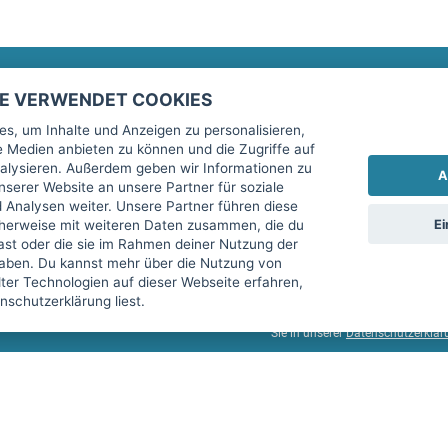
TE VERWENDET COOKIES
Rechtliches
fitnessmarkt.de Newsletter
s, um Inhalte und Anzeigen zu personalisieren,
le Medien anbieten zu können und die Zugriffe auf
Impressum
Trage dich hier für unseren Newsl
alysieren. Außerdem geben wir Informationen zu
A
AGB
serer Website an unsere Partner für soziale
Analysen weiter. Unsere Partner führen diese
Datenschutz
Ei
cherweise mit weiteren Daten zusammen, die du
Sicherheit
hast oder die sie im Rahmen deiner Nutzung der
Ich stimme der Verarbeitung mein
aben. Du kannst mehr über die Nutzung von
Top-Inserat kündigen
er Technologien auf dieser Webseite erfahren,
services GmbH beschrieben, zu un
schutzerklärung liest.
diese Einwilligung jederzeit mit 
Sie in unserer
Datenschutzerklär