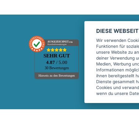
DIESE WEBSEI
Marktplatz
Wir verwenden Cookie
AUSGEZEICHNET
.org
Kundenbewertungen
Funktionen für sozia
Kontakt
unsere Website zu an
SEHR GUT
Preise Marktplatz
deiner Verwendung un
4.87
/ 5.00
Medien, Werbung und 
FAQ Marktplatz
30 Bewertungen
Informationen mögli
Über uns
ihnen bereitgestellt 
Hinweis zu den Bewertungen
Dienste gesammelt h
Werbebuchungen
Cookies und verwandt
Events
wenn du unsere Daten
Fitnessgeräte-Leasing
Copyright © 2026 fitnessmarkt.de services GmbH