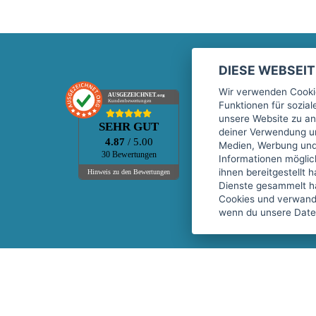
DIESE WEBSEI
Marktplatz
Wir verwenden Cookie
AUSGEZEICHNET
.org
Kundenbewertungen
Funktionen für sozia
Kontakt
unsere Website zu an
SEHR GUT
Preise Marktplatz
deiner Verwendung un
4.87
/ 5.00
Medien, Werbung und 
FAQ Marktplatz
30 Bewertungen
Informationen mögli
Über uns
ihnen bereitgestellt 
Hinweis zu den Bewertungen
Dienste gesammelt h
Werbebuchungen
Cookies und verwandt
Events
wenn du unsere Daten
Fitnessgeräte-Leasing
Copyright © 2026 fitnessmarkt.de services GmbH