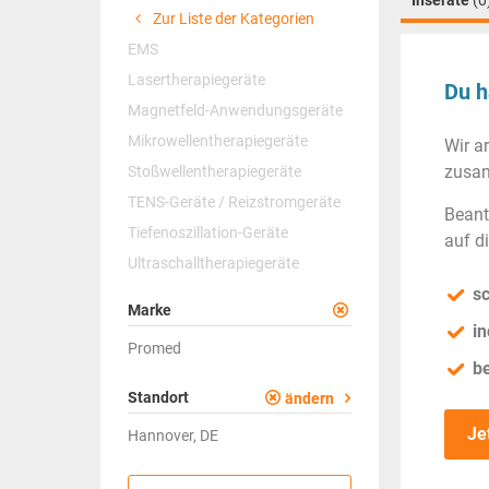
Inserate
(0
Zur Liste der Kategorien
EMS
Lasertherapiegeräte
Du h
Magnetfeld-Anwendungsgeräte
Mikrowellentherapiegeräte
Wir a
zusam
Stoßwellentherapiegeräte
TENS-Geräte / Reizstromgeräte
Beant
Tiefenoszillation-Geräte
auf d
Ultraschalltherapiegeräte
sc
Marke
in
Promed
b
Standort
ändern
Je
Hannover, DE