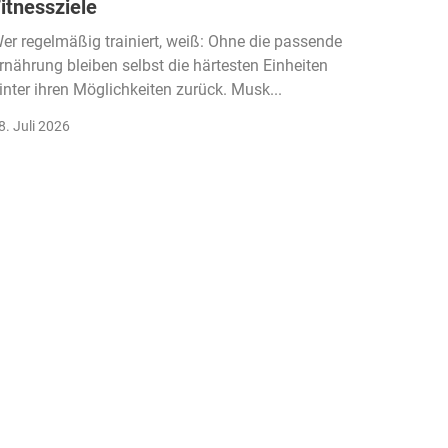
itnessziele
kassen
Einko
er regelmäßig trainiert, weiß: Ohne die passende
rnährung bleiben selbst die härtesten Einheiten
Der Fitn
inter ihren Möglichkeiten zurück. Musk...
klassisc
Gruppenk
8. Juli 2026
22. Juli 