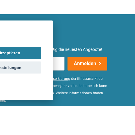
etter ein und erhalte regelmäßig die neuesten Angebote!
kzeptieren
Anmelden
nstellungen
er Daten, wie in der
Einwilligungserklärung
der fitnessmarkt.de
d bestätige, dass ich das 16. Lebensjahr vollendet habe. Ich kann
Wirkung für die Zukunft widerrufen. Weitere Informationen finden
ung
.