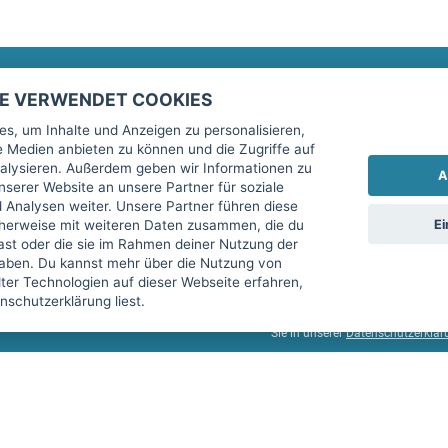
TE VERWENDET COOKIES
Rechtliches
fitnessmarkt.de Newsletter
s, um Inhalte und Anzeigen zu personalisieren,
le Medien anbieten zu können und die Zugriffe auf
Impressum
Trage dich hier für unseren Newsl
alysieren. Außerdem geben wir Informationen zu
A
AGB
serer Website an unsere Partner für soziale
Analysen weiter. Unsere Partner führen diese
Datenschutz
Ei
cherweise mit weiteren Daten zusammen, die du
Sicherheit
hast oder die sie im Rahmen deiner Nutzung der
Ich stimme der Verarbeitung mein
aben. Du kannst mehr über die Nutzung von
Top-Inserat kündigen
er Technologien auf dieser Webseite erfahren,
services GmbH beschrieben, zu un
schutzerklärung liest.
diese Einwilligung jederzeit mit 
Sie in unserer
Datenschutzerklär