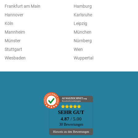
Frankfurt am Main
Hamburg
Hannover
Karlsruhe
Köln
Leipzig
Mannheim
München
Münster
Nürnberg
Stuttgart
Wien
Wiesbaden
Wuppertal
AUSGEZEICHNET
.org
Kundenbewertungen
SEHR GUT
4.87
/ 5.00
30 Bewertungen
Hinweis zu den Bewertungen