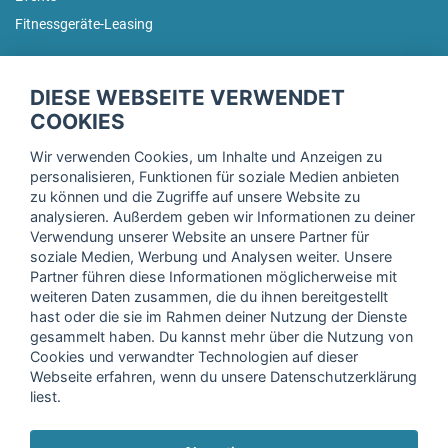
Fitnessgeräte-Leasing
fitnessmarkt.de Newsletter
DIESE WEBSEITE VERWENDET
Trage dich hier für unseren Newsletter ein und erhalte regelmäßig
COOKIES
die neuesten Angebote!
Wir verwenden Cookies, um Inhalte und Anzeigen zu
personalisieren, Funktionen für soziale Medien anbieten
zu können und die Zugriffe auf unsere Website zu
analysieren. Außerdem geben wir Informationen zu deiner
Ich stimme der Verarbeitung meiner Daten, wie in der
Verwendung unserer Website an unsere Partner für
soziale Medien, Werbung und Analysen weiter. Unsere
Einwilligungserklärung
der fitnessmarkt.de services GmbH
Partner führen diese Informationen möglicherweise mit
beschrieben, zu und bestätige, dass ich das 16. Lebensjahr
weiteren Daten zusammen, die du ihnen bereitgestellt
vollendet habe. Ich kann diese Einwilligung jederzeit mit
hast oder die sie im Rahmen deiner Nutzung der Dienste
Wirkung für die Zukunft widerrufen. Weitere Informationen
gesammelt haben. Du kannst mehr über die Nutzung von
finden Sie in unserer
Datenschutzerklärung
.
Cookies und verwandter Technologien auf dieser
Webseite erfahren, wenn du unsere Datenschutzerklärung
liest.
Anmelden