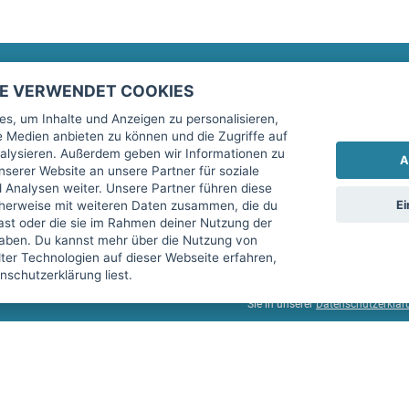
TE VERWENDET COOKIES
Rechtliches
fitnessmarkt.de Newsletter
s, um Inhalte und Anzeigen zu personalisieren,
le Medien anbieten zu können und die Zugriffe auf
Impressum
Trage dich hier für unseren Newsl
alysieren. Außerdem geben wir Informationen zu
A
AGB
serer Website an unsere Partner für soziale
Analysen weiter. Unsere Partner führen diese
Datenschutz
Ei
cherweise mit weiteren Daten zusammen, die du
Sicherheit
hast oder die sie im Rahmen deiner Nutzung der
Ich stimme der Verarbeitung mein
aben. Du kannst mehr über die Nutzung von
Top-Inserat kündigen
er Technologien auf dieser Webseite erfahren,
services GmbH beschrieben, zu un
schutzerklärung liest.
diese Einwilligung jederzeit mit 
Sie in unserer
Datenschutzerklär