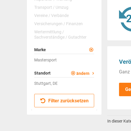
Transport / Umzug
Vereine / Verbände
Versicherungen / Finanzen
Wertermittlung /
Sachverständige / Gutachter
Marke
Mastersport
Verö
Ganz 
Standort
ändern
Stuttgart, DE
Ge
Filter zurücksetzen
In dieser Ka