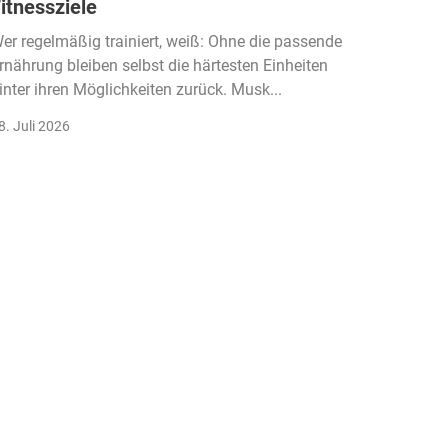
itnessziele
kassen
Einko
er regelmäßig trainiert, weiß: Ohne die passende
rnährung bleiben selbst die härtesten Einheiten
Der Fitn
inter ihren Möglichkeiten zurück. Musk...
klassisc
Gruppenk
8. Juli 2026
22. Juli 