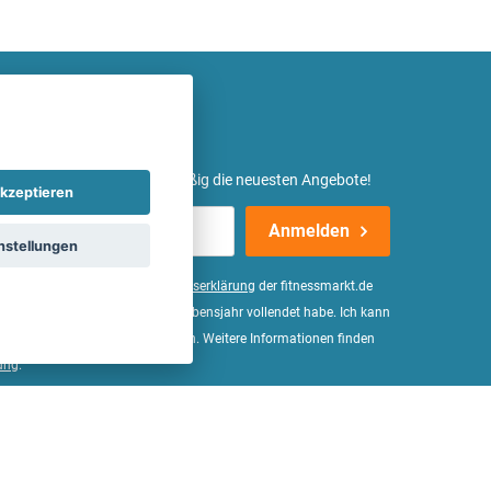
etter ein und erhalte regelmäßig die neuesten Angebote!
kzeptieren
Anmelden
nstellungen
er Daten, wie in der
Einwilligungserklärung
der fitnessmarkt.de
d bestätige, dass ich das 16. Lebensjahr vollendet habe. Ich kann
Wirkung für die Zukunft widerrufen. Weitere Informationen finden
ung
.