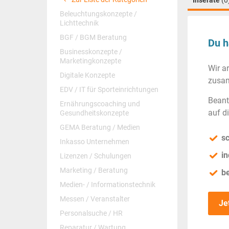
Inserate
(0
Beleuchtungskonzepte /
Lichttechnik
BGF / BGM Beratung
Du h
Businesskonzepte /
Marketingkonzepte
Wir a
Digitale Konzepte
zusam
EDV / IT für Sporteinrichtungen
Beant
Ernährungscoaching und
auf d
Gesundheitskonzepte
GEMA Beratung / Medien
sc
Inkasso Unternehmen
in
Lizenzen / Schulungen
Marketing / Beratung
b
Medien- / Informationstechnik
Messen / Veranstalter
Je
Personalsuche / HR
Reparatur / Wartung