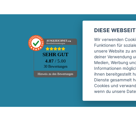
DIESE WEBSEI
Marktplatz
Wir verwenden Cookie
AUSGEZEICHNET
.org
Kundenbewertungen
Funktionen für sozia
Kontakt
unsere Website zu an
SEHR GUT
Preise Marktplatz
deiner Verwendung un
4.87
/ 5.00
Medien, Werbung und 
FAQ Marktplatz
30 Bewertungen
Informationen mögli
Über uns
ihnen bereitgestellt 
Hinweis zu den Bewertungen
Dienste gesammelt h
Werbebuchungen
Cookies und verwandt
Events
wenn du unsere Daten
Fitnessgeräte-Leasing
Copyright © 2026 fitnessmarkt.de services GmbH