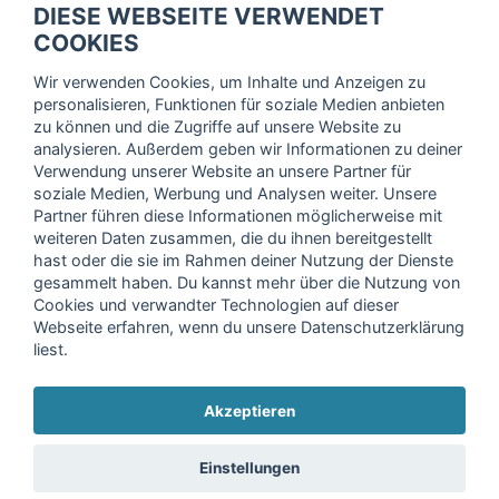
DIESE WEBSEITE VERWENDET
Trage dich hier für unseren Newsletter ein und erhalte regelmäßig
COOKIES
die neuesten Angebote!
Wir verwenden Cookies, um Inhalte und Anzeigen zu
personalisieren, Funktionen für soziale Medien anbieten
zu können und die Zugriffe auf unsere Website zu
analysieren. Außerdem geben wir Informationen zu deiner
Ich stimme der Verarbeitung meiner Daten, wie in der
Verwendung unserer Website an unsere Partner für
soziale Medien, Werbung und Analysen weiter. Unsere
Einwilligungserklärung
der fitnessmarkt.de services GmbH
Partner führen diese Informationen möglicherweise mit
beschrieben, zu und bestätige, dass ich das 16. Lebensjahr
weiteren Daten zusammen, die du ihnen bereitgestellt
vollendet habe. Ich kann diese Einwilligung jederzeit mit
hast oder die sie im Rahmen deiner Nutzung der Dienste
Wirkung für die Zukunft widerrufen. Weitere Informationen
gesammelt haben. Du kannst mehr über die Nutzung von
finden Sie in unserer
Datenschutzerklärung
.
Cookies und verwandter Technologien auf dieser
Webseite erfahren, wenn du unsere Datenschutzerklärung
liest.
Anmelden
Akzeptieren
Copyright © 2026 fitnessmarkt.de services GmbH
Einstellungen