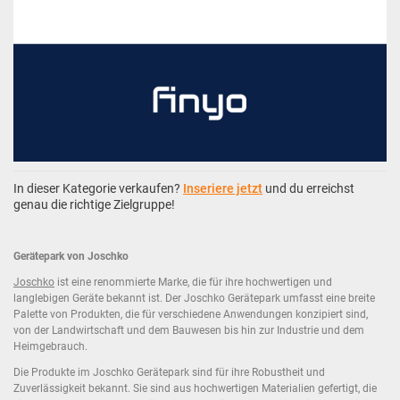
In dieser Kategorie verkaufen?
Inseriere jetzt
und du erreichst
genau die richtige Zielgruppe!
Gerätepark von Joschko
Joschko
ist eine renommierte Marke, die für ihre hochwertigen und
langlebigen Geräte bekannt ist. Der Joschko Gerätepark umfasst eine breite
Palette von Produkten, die für verschiedene Anwendungen konzipiert sind,
von der Landwirtschaft und dem Bauwesen bis hin zur Industrie und dem
Heimgebrauch.
Die Produkte im Joschko Gerätepark sind für ihre Robustheit und
Zuverlässigkeit bekannt. Sie sind aus hochwertigen Materialien gefertigt, die