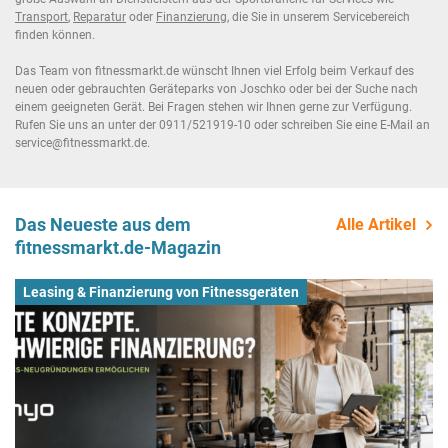
Transport
,
Reparatur
oder
Finanzierung
, die Sie in unserem Servicebereich
finden können.
Das Team von fitnessmarkt.de wünscht Ihnen viel Erfolg beim Verkauf des
neuen oder gebrauchten Geräteparks von Joschko oder bei der Suche nach
einem geeigneten Gerät. Bei Fragen stehen wir Ihnen gerne zur Verfügung.
Rufen Sie uns an unter der 0911/521919-10 oder schreiben Sie eine E-Mail an
service@fitnessmarkt.de.
Das Neueste aus dem
Alle Artikel
fitnessmarkt.de-Magazin
Leasing & Finanzierung von Fitnessgeräten