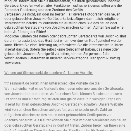
möglich. Informieren Sie die Interessenten, die Ihren gebrauchten Joschko
Gerätepark kaufen wollen, über Funktionen, optische Eigenschaften wie die
Farbe der Polsterung und den Zustand des Geräts.
Vergessen Sie nicht, ein oder im besten Fall diverse Fotografien des neuen
oder gebrauchten Joschko Geräteparks beizufügen, damit sich mögliche
Interessenten bereits im Vorhinein ein ausführliches Bild des neuen oder
gebrauchten Geräteparks von Joschko machen können. Achten Sie auf eine
hohe Auflösung der Bilder!
Mögliche Kunden des neuen oder gebrauchten Geräteparks von Joschko sind
daran interessiert, ob das Gerät bei einem eventuellen Kauf geliefert werden
kann. Bieten Sie eine Lieferung an, informieren Sie die Interessenten in Ihrem
Inserat darüber. Sofern Sie selbst keine Gelegenheit haben, das neue oder
gebrauchte Joschko Sportgerät zu liefern, können Sie gerne auf die
verschiedenen Lieferanten in unserer Servicekategorie
Transport & Umzug
verweisen.
Warum auf fitnessmarkt.de inserieren? - Unsere Vorteile:
fitnessmarkt.de bietet Ihnen unterschiedliche Vorteile, die die
Wahrscheinlichkeit eines Verkaufs des neuen oder gebrauchten Geräteparks
von Joschko höher machen. Auf der einen Seite können Sie sich an diesem
Ort schnell und einfach registrieren und gleich darauf in wenigen Steps ein
Inserat für Ihren gebrauchten Joschko Gerätepark schalten. Unsere Website
wird von etlichen Besuchern aufgerufen, was eine sehr große Zahl an
möglichen Abnehmern des neuen oder gebrauchten Geräteparks von
Joschko bedeutet. Als Käufer können Sie direkt mit den Verkäufern des neuen
oder gebrauchten Geräteparks in Kontakt treten. Zudem bieten wir Ihnen eine
große Auswahl an Dienstleistern aus der Sportbranche für Services wie