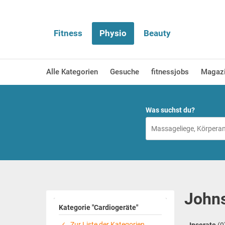
Fitness
Physio
Beauty
Alle Kategorien
Gesuche
fitnessjobs
Magaz
Was suchst du?
Johns
Kategorie "Cardiogeräte"
Zur Liste der Kategorien