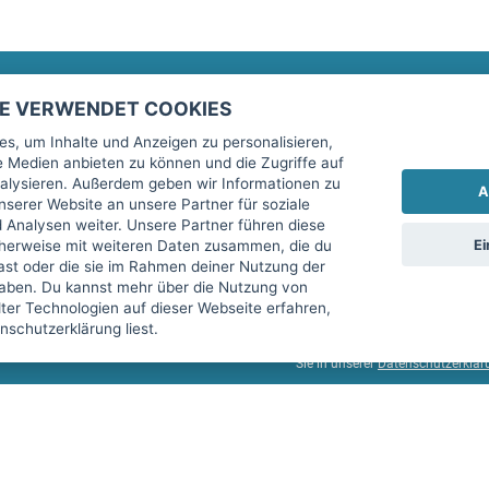
TE VERWENDET COOKIES
Rechtliches
fitnessmarkt.de Newsletter
s, um Inhalte und Anzeigen zu personalisieren,
le Medien anbieten zu können und die Zugriffe auf
Impressum
Trage dich hier für unseren Newsl
alysieren. Außerdem geben wir Informationen zu
A
AGB
serer Website an unsere Partner für soziale
Analysen weiter. Unsere Partner führen diese
Datenschutz
Ei
cherweise mit weiteren Daten zusammen, die du
Sicherheit
hast oder die sie im Rahmen deiner Nutzung der
Ich stimme der Verarbeitung mein
aben. Du kannst mehr über die Nutzung von
Top-Inserat kündigen
er Technologien auf dieser Webseite erfahren,
services GmbH beschrieben, zu un
schutzerklärung liest.
diese Einwilligung jederzeit mit 
Sie in unserer
Datenschutzerklär