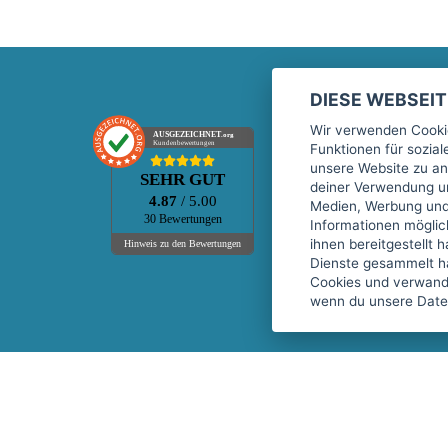
DIESE WEBSEI
Marktplatz
Wir verwenden Cookie
AUSGEZEICHNET
.org
Kundenbewertungen
Funktionen für sozia
Kontakt
unsere Website zu an
SEHR GUT
Preise Marktplatz
deiner Verwendung un
4.87
/ 5.00
Medien, Werbung und 
FAQ Marktplatz
30 Bewertungen
Informationen mögli
Über uns
ihnen bereitgestellt 
Hinweis zu den Bewertungen
Dienste gesammelt h
Werbebuchungen
Cookies und verwandt
Events
wenn du unsere Daten
Fitnessgeräte-Leasing
Copyright © 2026 fitnessmarkt.de services GmbH