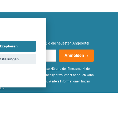
etter ein und erhalte regelmäßig die neuesten Angebote!
kzeptieren
Anmelden
nstellungen
er Daten, wie in der
Einwilligungserklärung
der fitnessmarkt.de
d bestätige, dass ich das 16. Lebensjahr vollendet habe. Ich kann
Wirkung für die Zukunft widerrufen. Weitere Informationen finden
ung
.