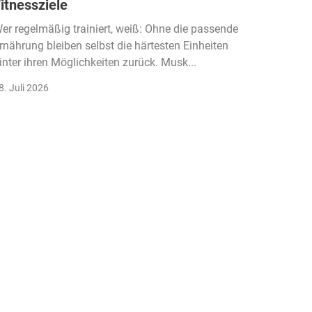
itnessziele
kassen
Einko
er regelmäßig trainiert, weiß: Ohne die passende
rnährung bleiben selbst die härtesten Einheiten
Der Fitn
inter ihren Möglichkeiten zurück. Musk...
klassisc
Gruppenk
8. Juli 2026
22. Juli 