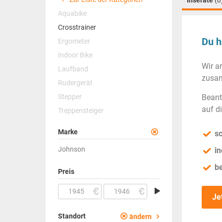
Inserate
(0
Aquabike
Crosstrainer
Du h
Ergometer
Indoor Bike
Wir a
Laufband
zusam
Rudergerät
Stepper
Beant
auf d
Treppensteiger
Marke
sc
Johnson
in
b
Preis
Je
Standort
ändern