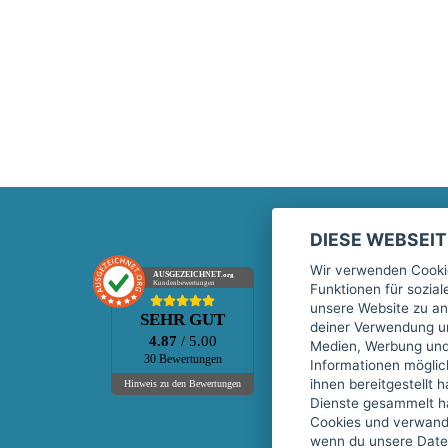
DIESE WEBSEI
Marktplatz
Wir verwenden Cookie
AUSGEZEICHNET
.org
Kundenbewertungen
Funktionen für sozia
Kontakt
unsere Website zu an
SEHR GUT
Preise Marktplatz
deiner Verwendung un
4.87
/ 5.00
Medien, Werbung und 
FAQ Marktplatz
30 Bewertungen
Informationen mögli
Über uns
ihnen bereitgestellt 
Hinweis zu den Bewertungen
Dienste gesammelt h
Werbebuchungen
Cookies und verwandt
Events
wenn du unsere Daten