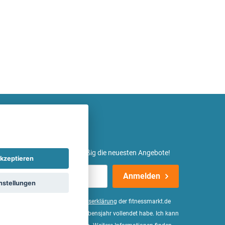
etter ein und erhalte regelmäßig die neuesten Angebote!
kzeptieren
Anmelden
nstellungen
er Daten, wie in der
Einwilligungserklärung
der fitnessmarkt.de
d bestätige, dass ich das 16. Lebensjahr vollendet habe. Ich kann