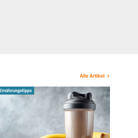
Alle Artikel
Ernährungstipps
Busines