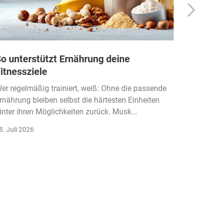
o unterstützt Ernährung deine
Wie Fi
itnessziele
kassen
Einko
er regelmäßig trainiert, weiß: Ohne die passende
rnährung bleiben selbst die härtesten Einheiten
Der Fitn
inter ihren Möglichkeiten zurück. Musk...
klassisc
Gruppenk
8. Juli 2026
22. Juli 