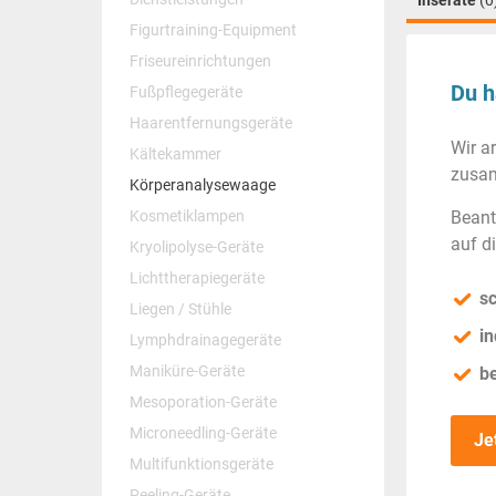
Inserate
(0
Figurtraining-Equipment
Friseureinrichtungen
Du h
Fußpflegegeräte
Haarentfernungsgeräte
Wir a
Kältekammer
zusam
Körperanalysewaage
Kosmetiklampen
Beant
auf d
Kryolipolyse-Geräte
Lichttherapiegeräte
sc
Liegen / Stühle
in
Lymphdrainagegeräte
Maniküre-Geräte
b
Mesoporation-Geräte
Microneedling-Geräte
Je
Multifunktionsgeräte
Peeling-Geräte