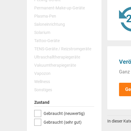
Permanent-Make-up-Geräte
Plasma-Pen
Saloneinrichtung
Solarium
Tattoo-Geräte
TENS-Geräte / Reizstromgeräte
Ultraschalltherapiegeräte
Verö
Vakuumtherapiegeräte
Ganz 
Vapozon
Wellness
Ge
Sonstiges
Zustand
Gebraucht (neuwertig)
In dieser Ka
Gebraucht (sehr gut)