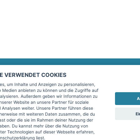
TE VERWENDET COOKIES
Rechtliches
fitnessmarkt.de Newsletter
s, um Inhalte und Anzeigen zu personalisieren,
le Medien anbieten zu können und die Zugriffe auf
Impressum
Trage dich hier für unseren Newsl
alysieren. Außerdem geben wir Informationen zu
A
AGB
serer Website an unsere Partner für soziale
Analysen weiter. Unsere Partner führen diese
Datenschutz
Ei
cherweise mit weiteren Daten zusammen, die du
Sicherheit
hast oder die sie im Rahmen deiner Nutzung der
Ich stimme der Verarbeitung mein
aben. Du kannst mehr über die Nutzung von
Top-Inserat kündigen
er Technologien auf dieser Webseite erfahren,
services GmbH beschrieben, zu un
schutzerklärung liest.