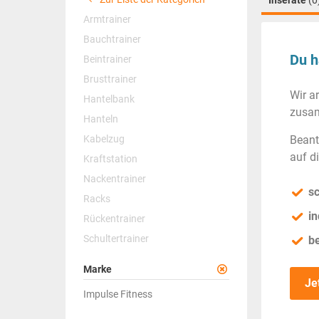
Inserate
(0
Armtrainer
Bauchtrainer
Du h
Beintrainer
Brusttrainer
Wir a
Hantelbank
zusam
Hanteln
Kabelzug
Beant
auf d
Kraftstation
Nackentrainer
sc
Racks
in
Rückentrainer
Schultertrainer
b
Marke
Je
Impulse Fitness