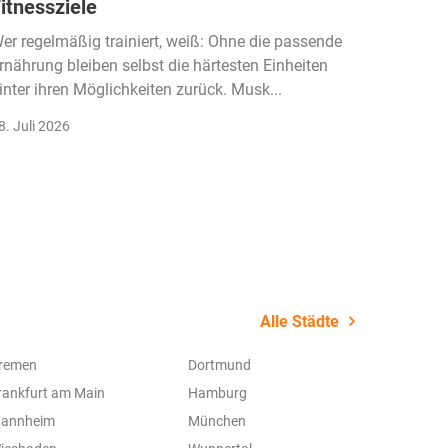
itnessziele
kassen
Einko
er regelmäßig trainiert, weiß: Ohne die passende
rnährung bleiben selbst die härtesten Einheiten
Der Fitn
inter ihren Möglichkeiten zurück. Musk...
klassisc
Gruppenk
8. Juli 2026
22. Juli 
Alle Städte
remen
Dortmund
rankfurt am Main
Hamburg
annheim
München