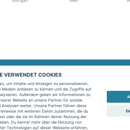
Stuttgart
Wien
W
TE VERWENDET COOKIES
Rechtliches
fitnessmarkt.de Newsletter
s, um Inhalte und Anzeigen zu personalisieren,
le Medien anbieten zu können und die Zugriffe auf
Impressum
Trage dich hier für unseren Newsl
alysieren. Außerdem geben wir Informationen zu
A
AGB
serer Website an unsere Partner für soziale
Analysen weiter. Unsere Partner führen diese
Datenschutz
Ei
cherweise mit weiteren Daten zusammen, die du
Sicherheit
hast oder die sie im Rahmen deiner Nutzung der
Ich stimme der Verarbeitung mein
aben. Du kannst mehr über die Nutzung von
Top-Inserat kündigen
er Technologien auf dieser Webseite erfahren,
services GmbH beschrieben, zu un