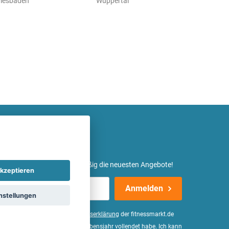
iesbaden
Wuppertal
etter ein und erhalte regelmäßig die neuesten Angebote!
kzeptieren
Anmelden
nstellungen
er Daten, wie in der
Einwilligungserklärung
der fitnessmarkt.de
d bestätige, dass ich das 16. Lebensjahr vollendet habe. Ich kann