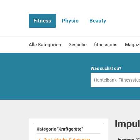
Fitness
Physio
Beauty
Alle Kategorien
Gesuche
fitnessjobs
Magaz
Was suchst du?
Impul
Kategorie "Kraftgeräte"
Zur Liste der Kategorien