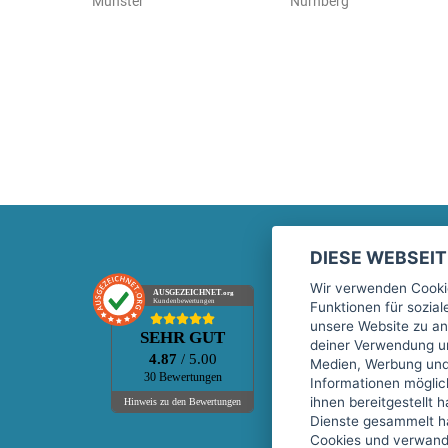
Münster
Nürnberg
DIESE WEBSEI
Marktplatz
Wir verwenden Cookie
AUSGEZEICHNET
.org
Kundenbewertungen
Funktionen für sozia
Kontakt
unsere Website zu an
SEHR GUT
Preise Marktplatz
deiner Verwendung un
4.87
/ 5.00
Medien, Werbung und 
FAQ Marktplatz
30 Bewertungen
Informationen mögli
Über uns
ihnen bereitgestellt 
Hinweis zu den Bewertungen
Dienste gesammelt h
Werbebuchungen
Cookies und verwandt