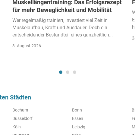
Muskellängentraining: Das Erfolgsrezept
F
für mehr Beweglichkeit und Mobilität
W
E
Wer regelmäßig trainiert, investiert viel Zeit in
h
Muskelaufbau, Kraft und Ausdauer. Doch ein
entscheidender Bestandteil eines ganzheitlich...
2
3. August 2026
ßten Städten
Bochum
Bonn
B
Düsseldorf
Essen
F
Köln
Leipzig
M