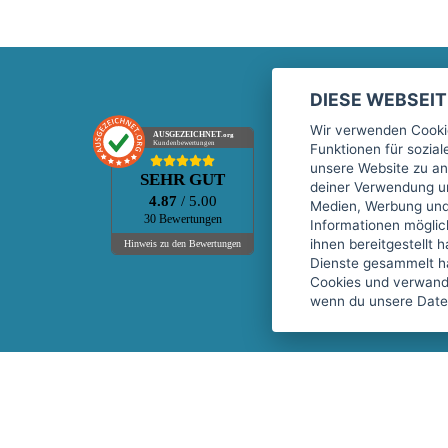
DIESE WEBSEI
Marktplatz
Wir verwenden Cookie
AUSGEZEICHNET
.org
Kundenbewertungen
Funktionen für sozia
Kontakt
unsere Website zu an
SEHR GUT
Preise Marktplatz
deiner Verwendung un
4.87
/ 5.00
Medien, Werbung und 
FAQ Marktplatz
30 Bewertungen
Informationen mögli
Über uns
ihnen bereitgestellt 
Hinweis zu den Bewertungen
Dienste gesammelt h
Werbebuchungen
Cookies und verwandt
Events
wenn du unsere Daten
Fitnessgeräte-Leasing
Copyright © 2026 fitnessmarkt.de services GmbH