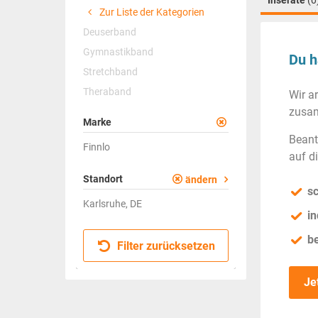
Inserate
(0
Zur Liste der Kategorien
Deuserband
Gymnastikband
Du h
Stretchband
Theraband
Wir a
zusam
Marke
Beant
Finnlo
auf d
Standort
ändern
sc
Karlsruhe, DE
in
b
Filter zurücksetzen
Je