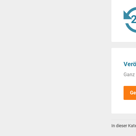
Verö
Ganz 
Ge
In dieser Ka