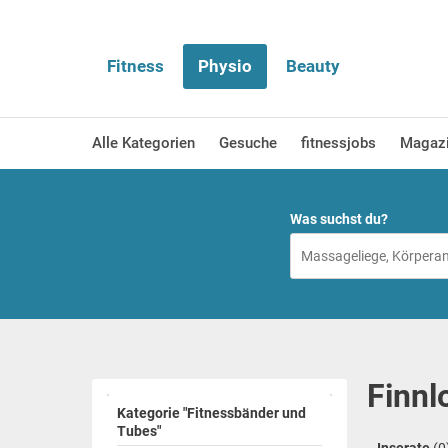
Fitness
Physio
Beauty
Alle Kategorien
Gesuche
fitnessjobs
Magaz
Was suchst du?
Finnl
Kategorie "Fitnessbänder und
Tubes"