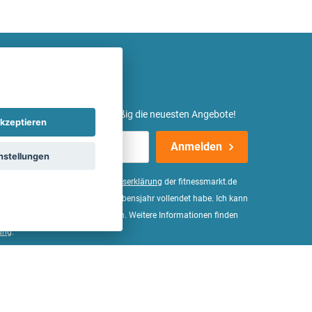
etter ein und erhalte regelmäßig die neuesten Angebote!
kzeptieren
Anmelden
nstellungen
er Daten, wie in der
Einwilligungserklärung
der fitnessmarkt.de
d bestätige, dass ich das 16. Lebensjahr vollendet habe. Ich kann
Wirkung für die Zukunft widerrufen. Weitere Informationen finden
ung
.