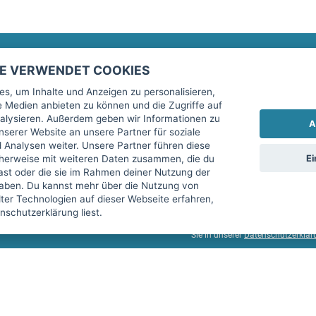
TE VERWENDET COOKIES
Rechtliches
fitnessmarkt.de Newsletter
s, um Inhalte und Anzeigen zu personalisieren,
le Medien anbieten zu können und die Zugriffe auf
Impressum
Trage dich hier für unseren Newsl
alysieren. Außerdem geben wir Informationen zu
A
AGB
serer Website an unsere Partner für soziale
Analysen weiter. Unsere Partner führen diese
Datenschutz
Ei
cherweise mit weiteren Daten zusammen, die du
Sicherheit
hast oder die sie im Rahmen deiner Nutzung der
Ich stimme der Verarbeitung mein
aben. Du kannst mehr über die Nutzung von
Top-Inserat kündigen
er Technologien auf dieser Webseite erfahren,
services GmbH beschrieben, zu un
schutzerklärung liest.
diese Einwilligung jederzeit mit 
Sie in unserer
Datenschutzerklär