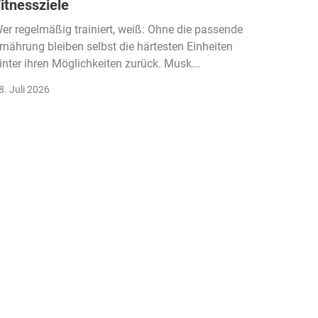
itnessziele
kassen
Einko
er regelmäßig trainiert, weiß: Ohne die passende
rnährung bleiben selbst die härtesten Einheiten
Der Fitn
inter ihren Möglichkeiten zurück. Musk...
klassisc
Gruppenk
8. Juli 2026
22. Juli 