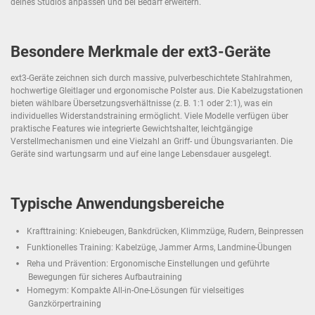
deines Studios anpassen und bei Bedarf erweitern.
Besondere Merkmale der ext3-Geräte
ext3-Geräte zeichnen sich durch massive, pulverbeschichtete Stahlrahmen,
hochwertige Gleitlager und ergonomische Polster aus. Die Kabelzugstationen
bieten wählbare Übersetzungsverhältnisse (z. B. 1:1 oder 2:1), was ein
individuelles Widerstandstraining ermöglicht. Viele Modelle verfügen über
praktische Features wie integrierte Gewichtshalter, leichtgängige
Verstellmechanismen und eine Vielzahl an Griff- und Übungsvarianten. Die
Geräte sind wartungsarm und auf eine lange Lebensdauer ausgelegt.
Typische Anwendungsbereiche
Krafttraining: Kniebeugen, Bankdrücken, Klimmzüge, Rudern, Beinpressen
Funktionelles Training: Kabelzüge, Jammer Arms, Landmine-Übungen
Reha und Prävention: Ergonomische Einstellungen und geführte
Bewegungen für sicheres Aufbautraining
Homegym: Kompakte All-in-One-Lösungen für vielseitiges
Ganzkörpertraining