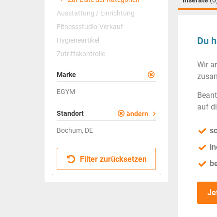
Inserate
(0
Ausstattung / Einrichtung
Fitnessstudio-Verkauf
Du h
Hygieneartikel
Zutrittskontrolle
Wir a
Marke
zusam
EGYM
Beant
auf d
Standort
ändern
sc
Bochum, DE
in
Filter zurücksetzen
b
Je