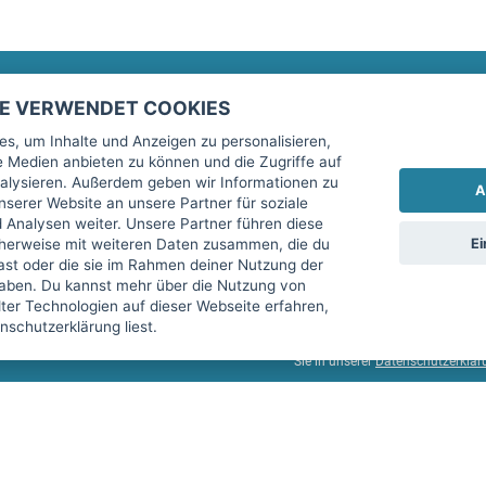
TE VERWENDET COOKIES
Rechtliches
fitnessmarkt.de Newsletter
s, um Inhalte und Anzeigen zu personalisieren,
le Medien anbieten zu können und die Zugriffe auf
Impressum
Trage dich hier für unseren Newsl
alysieren. Außerdem geben wir Informationen zu
A
AGB
serer Website an unsere Partner für soziale
Analysen weiter. Unsere Partner führen diese
Datenschutz
Ei
cherweise mit weiteren Daten zusammen, die du
Sicherheit
hast oder die sie im Rahmen deiner Nutzung der
Ich stimme der Verarbeitung mein
aben. Du kannst mehr über die Nutzung von
Top-Inserat kündigen
er Technologien auf dieser Webseite erfahren,
services GmbH beschrieben, zu un
schutzerklärung liest.
diese Einwilligung jederzeit mit 
Sie in unserer
Datenschutzerklär