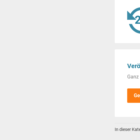
Verö
Ganz 
Ge
In dieser Ka