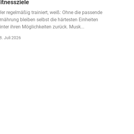
itnessziele
kassen
Einko
er regelmäßig trainiert, weiß: Ohne die passende
rnährung bleiben selbst die härtesten Einheiten
Der Fitn
inter ihren Möglichkeiten zurück. Musk...
klassisc
Gruppenk
8. Juli 2026
22. Juli 