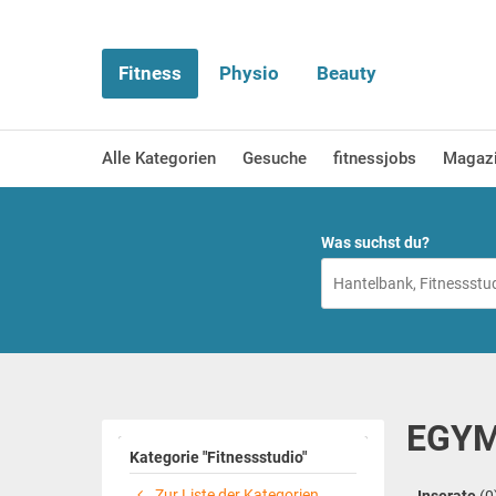
Fitness
Physio
Beauty
Alle Kategorien
Gesuche
fitnessjobs
Magaz
Was suchst du?
EGYM 
Kategorie "Fitnessstudio"
Zur Liste der Kategorien