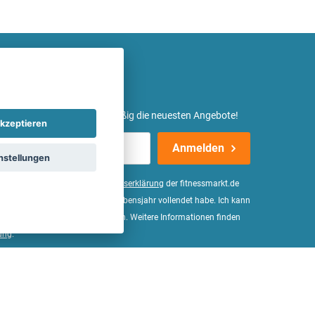
etter ein und erhalte regelmäßig die neuesten Angebote!
kzeptieren
Anmelden
nstellungen
er Daten, wie in der
Einwilligungserklärung
der fitnessmarkt.de
d bestätige, dass ich das 16. Lebensjahr vollendet habe. Ich kann
Wirkung für die Zukunft widerrufen. Weitere Informationen finden
ung
.