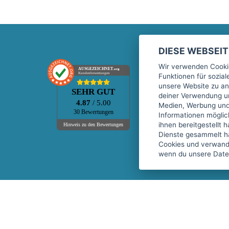
DIESE WEBSEI
Marktplatz
Wir verwenden Cookie
AUSGEZEICHNET
.org
Kundenbewertungen
Funktionen für sozia
Kontakt
unsere Website zu an
SEHR GUT
Preise Marktplatz
deiner Verwendung un
4.87
/ 5.00
Medien, Werbung und 
FAQ Marktplatz
30 Bewertungen
Informationen mögli
Über uns
ihnen bereitgestellt 
Hinweis zu den Bewertungen
Dienste gesammelt h
Werbebuchungen
Cookies und verwandt
Events
wenn du unsere Daten
Fitnessgeräte-Leasing
Copyright © 2026 fitnessmarkt.de services GmbH