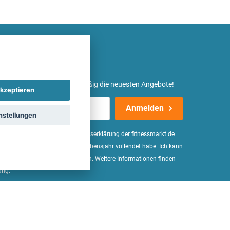
etter ein und erhalte regelmäßig die neuesten Angebote!
kzeptieren
Anmelden
nstellungen
er Daten, wie in der
Einwilligungserklärung
der fitnessmarkt.de
d bestätige, dass ich das 16. Lebensjahr vollendet habe. Ich kann
Wirkung für die Zukunft widerrufen. Weitere Informationen finden
ung
.