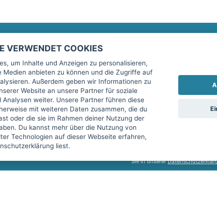
TE VERWENDET COOKIES
Rechtliches
fitnessmarkt.de Newsletter
s, um Inhalte und Anzeigen zu personalisieren,
le Medien anbieten zu können und die Zugriffe auf
Impressum
Trage dich hier für unseren Newsl
alysieren. Außerdem geben wir Informationen zu
A
AGB
serer Website an unsere Partner für soziale
Analysen weiter. Unsere Partner führen diese
Datenschutz
Ei
cherweise mit weiteren Daten zusammen, die du
Sicherheit
hast oder die sie im Rahmen deiner Nutzung der
Ich stimme der Verarbeitung mein
aben. Du kannst mehr über die Nutzung von
Top-Inserat kündigen
er Technologien auf dieser Webseite erfahren,
services GmbH beschrieben, zu un
schutzerklärung liest.
diese Einwilligung jederzeit mit 
Sie in unserer
Datenschutzerklär