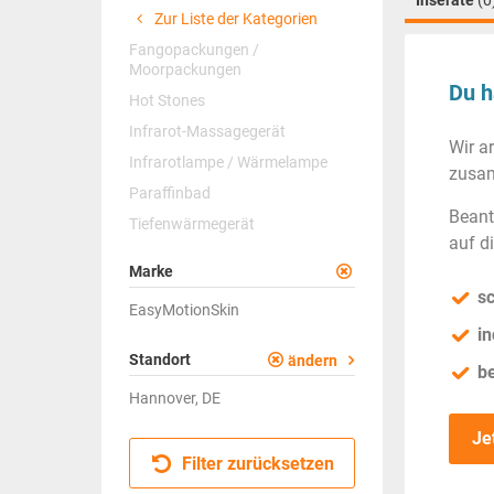
Inserate
(0
Zur Liste der Kategorien
Fangopackungen /
Moorpackungen
Du h
Hot Stones
Infrarot-Massagegerät
Wir a
Infrarotlampe / Wärmelampe
zusam
Paraffinbad
Beant
Tiefenwärmegerät
auf d
Marke
sc
EasyMotionSkin
in
Standort
ändern
b
Hannover, DE
Je
Filter zurücksetzen