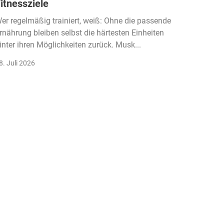
itnessziele
kassen
Einko
er regelmäßig trainiert, weiß: Ohne die passende
rnährung bleiben selbst die härtesten Einheiten
Der Fitn
inter ihren Möglichkeiten zurück. Musk...
klassisc
Gruppenk
8. Juli 2026
22. Juli 