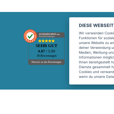
DIESE WEBSEI
Marktplatz
Wir verwenden Cookie
AUSGEZEICHNET
.org
Kundenbewertungen
Funktionen für sozia
Kontakt
unsere Website zu an
SEHR GUT
Preise Marktplatz
deiner Verwendung un
4.87
/ 5.00
Medien, Werbung und 
FAQ Marktplatz
30 Bewertungen
Informationen mögli
Über uns
ihnen bereitgestellt 
Hinweis zu den Bewertungen
Dienste gesammelt h
Werbebuchungen
Cookies und verwandt
Events
wenn du unsere Daten
Fitnessgeräte-Leasing
Copyright © 2026 fitnessmarkt.de services GmbH