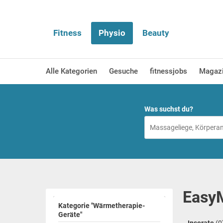
Fitness
Physio
Beauty
Alle Kategorien
Gesuche
fitnessjobs
Magaz
Was suchst du?
EasyM
Kategorie "Wärmetherapie-
Geräte"