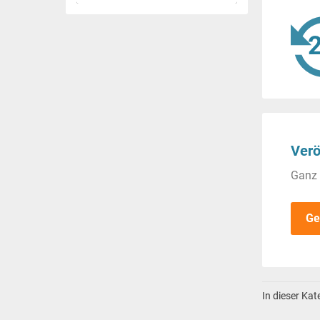
Verö
Ganz 
Ge
In dieser Ka