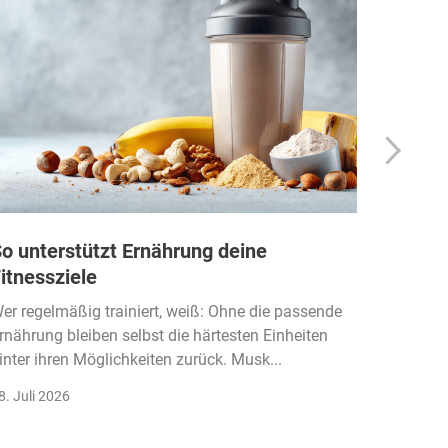
o unterstützt Ernährung deine
Wie Fi
itnessziele
kassen
Einko
er regelmäßig trainiert, weiß: Ohne die passende
rnährung bleiben selbst die härtesten Einheiten
Der Fitn
inter ihren Möglichkeiten zurück. Musk...
klassisc
Gruppenk
8. Juli 2026
22. Juli 