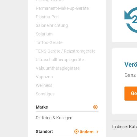
Permanent-Make-up-Geräte
Plasma-Pen
Saloneinrichtung
Solarium
Tattoo-Geräte
TENS-Geräte / Reizstromgeräte
Ultraschalltherapiegeräte
Verö
Vakuumtherapiegeräte
Ganz 
Vapozon
Wellness
Ge
Sonstiges
Marke
Dr. Krieg & Kollegen
In dieser Ka
Standort
ändern