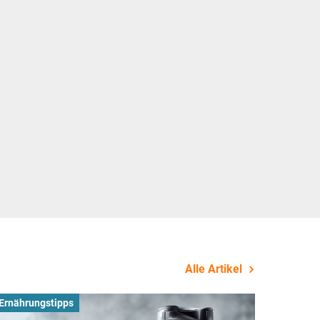
Alle Artikel
Ernährungstipps
Busines