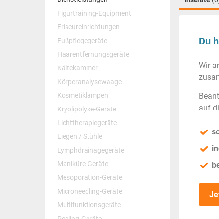
Inserate
(0
Figurtraining-Equipment
Friseureinrichtungen
Du h
Fußpflegegeräte
Haarentfernungsgeräte
Wir a
Kältekammer
zusam
Körperanalysewaage
Kosmetiklampen
Beant
auf d
Kryolipolyse-Geräte
Lichttherapiegeräte
sc
Liegen / Stühle
in
Lymphdrainagegeräte
Maniküre-Geräte
b
Mesoporation-Geräte
Microneedling-Geräte
Je
Multifunktionsgeräte
Peeling-Geräte