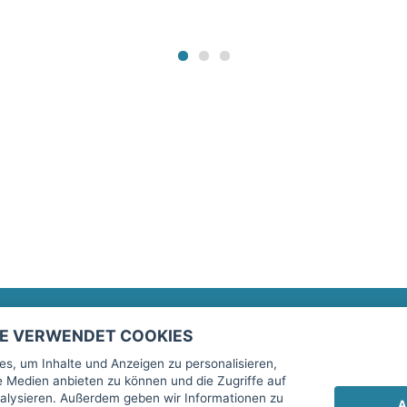
TE VERWENDET COOKIES
Rechtliches
fitnessmarkt.de Newsletter
s, um Inhalte und Anzeigen zu personalisieren,
le Medien anbieten zu können und die Zugriffe auf
Impressum
Trage dich hier für unseren Newsl
alysieren. Außerdem geben wir Informationen zu
A