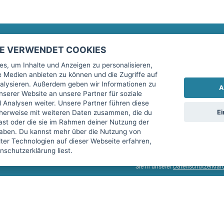
TE VERWENDET COOKIES
Rechtliches
fitnessmarkt.de Newsletter
s, um Inhalte und Anzeigen zu personalisieren,
le Medien anbieten zu können und die Zugriffe auf
Impressum
Trage dich hier für unseren Newsl
alysieren. Außerdem geben wir Informationen zu
A
AGB
serer Website an unsere Partner für soziale
Analysen weiter. Unsere Partner führen diese
Datenschutz
Ei
cherweise mit weiteren Daten zusammen, die du
Sicherheit
hast oder die sie im Rahmen deiner Nutzung der
Ich stimme der Verarbeitung mein
aben. Du kannst mehr über die Nutzung von
Top-Inserat kündigen
er Technologien auf dieser Webseite erfahren,
services GmbH beschrieben, zu un
schutzerklärung liest.
diese Einwilligung jederzeit mit 
Sie in unserer
Datenschutzerklär