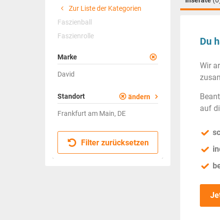
Inserate
(0
Zur Liste der Kategorien
Faszienball
Faszienrolle
Du h
Marke
Wir a
David
zusam
Beant
Standort
ändern
auf d
Frankfurt am Main, DE
sc
Filter zurücksetzen
in
b
Je