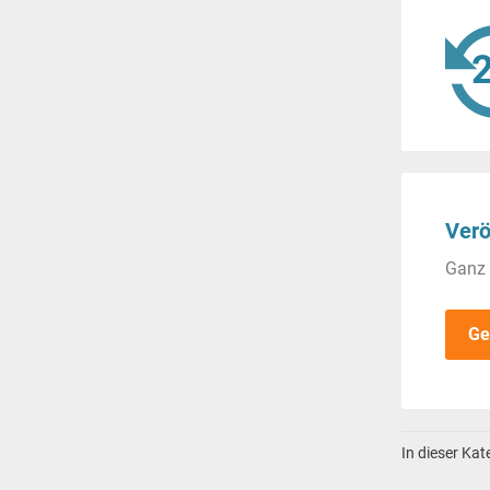
Verö
Ganz 
Ge
In dieser Ka