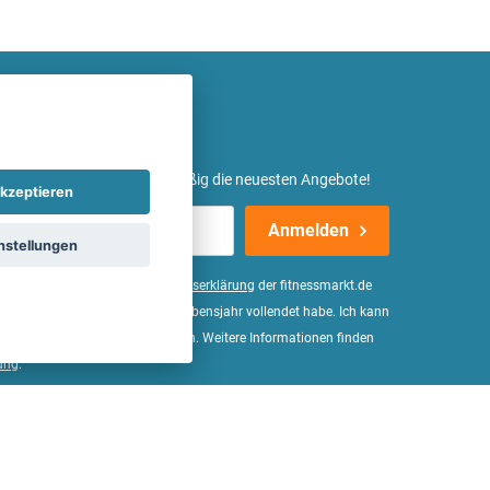
etter ein und erhalte regelmäßig die neuesten Angebote!
kzeptieren
Anmelden
nstellungen
er Daten, wie in der
Einwilligungserklärung
der fitnessmarkt.de
d bestätige, dass ich das 16. Lebensjahr vollendet habe. Ich kann
Wirkung für die Zukunft widerrufen. Weitere Informationen finden
ung
.