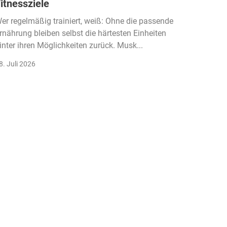
itnessziele
kassen
Einko
er regelmäßig trainiert, weiß: Ohne die passende
rnährung bleiben selbst die härtesten Einheiten
Der Fitn
inter ihren Möglichkeiten zurück. Musk...
klassisc
Gruppenk
8. Juli 2026
22. Juli 