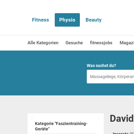
Fitness
Physio
Beauty
Alle Kategorien
Gesuche
fitnessjobs
Magaz
Was suchst du?
David
Kategorie "Faszientraining-
Geräte"