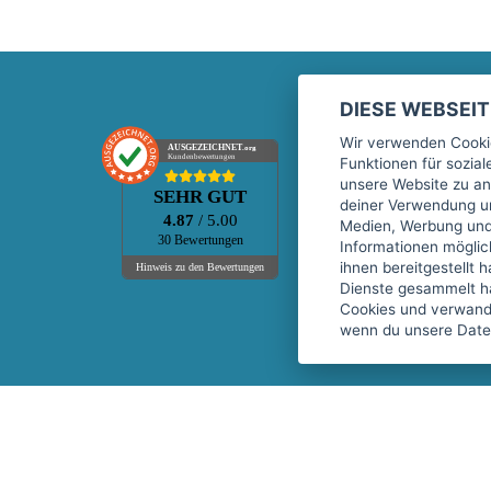
DIESE WEBSEI
Marktplatz
Wir verwenden Cookie
AUSGEZEICHNET
.org
Kundenbewertungen
Funktionen für sozia
Kontakt
unsere Website zu an
SEHR GUT
Preise Marktplatz
deiner Verwendung un
4.87
/ 5.00
Medien, Werbung und 
FAQ Marktplatz
30 Bewertungen
Informationen mögli
Über uns
ihnen bereitgestellt 
Hinweis zu den Bewertungen
Dienste gesammelt h
Werbebuchungen
Cookies und verwandt
Events
wenn du unsere Daten
Fitnessgeräte-Leasing
Copyright © 2026 fitnessmarkt.de services GmbH