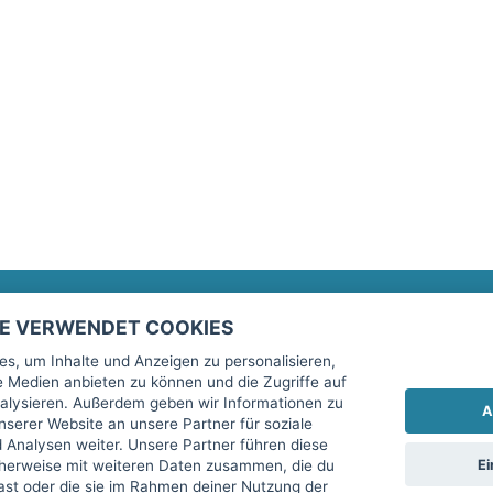
TE VERWENDET COOKIES
Rechtliches
fitnessmarkt.de Newsletter
s, um Inhalte und Anzeigen zu personalisieren,
le Medien anbieten zu können und die Zugriffe auf
Impressum
Trage dich hier für unseren Newsl
alysieren. Außerdem geben wir Informationen zu
A
AGB
serer Website an unsere Partner für soziale
Analysen weiter. Unsere Partner führen diese
Datenschutz
Ei
cherweise mit weiteren Daten zusammen, die du
Sicherheit
hast oder die sie im Rahmen deiner Nutzung der