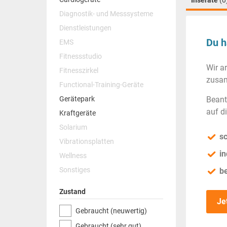
Inserate
(0
Diagnostik- und Messsysteme
Dienstleistungen
Du h
EMS
Fitnessstudio
Wir a
Fitnesszirkel
zusam
Functional-Training-Geräte
Gerätepark
Beant
auf d
Kraftgeräte
Solarium
sc
Vibrationsplatten
in
Wellness
Sonstiges
b
Zustand
Je
Gebraucht (neuwertig)
Gebraucht (sehr gut)