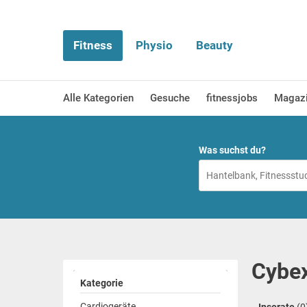
Fitness
Physio
Beauty
Alle Kategorien
Gesuche
fitnessjobs
Magaz
Was suchst du?
Cybex
Kategorie
Cardiogeräte