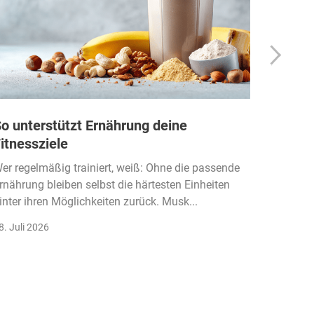
o unterstützt Ernährung deine
Wie Fi
itnessziele
kassen
Einko
er regelmäßig trainiert, weiß: Ohne die passende
rnährung bleiben selbst die härtesten Einheiten
Der Fitn
inter ihren Möglichkeiten zurück. Musk...
klassisc
Gruppenk
8. Juli 2026
22. Juli 