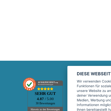
DIESE WEBSEI
Marktplatz
Wir verwenden Cookie
AUSGEZEICHNET
.org
Kundenbewertungen
Funktionen für sozia
Kontakt
unsere Website zu an
SEHR GUT
Preise Marktplatz
deiner Verwendung un
4.87
/ 5.00
Medien, Werbung und 
FAQ Marktplatz
30 Bewertungen
Informationen mögli
Über uns
ihnen bereitgestellt 
Hinweis zu den Bewertungen