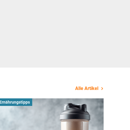
Alle Artikel
Ernährungstipps
Busines