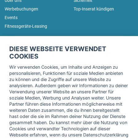
Über uns
Sicherheit
Werbebuchungen
Top-Inserat kündigen
Events
Fitnessgeräte-Leasing
fitnessmarkt.de Newsletter
DIESE WEBSEITE VERWENDET
Trage dich hier für unseren Newsletter ein und erhalte regelmäßig
COOKIES
die neuesten Angebote!
Wir verwenden Cookies, um Inhalte und Anzeigen zu
personalisieren, Funktionen für soziale Medien anbieten
zu können und die Zugriffe auf unsere Website zu
analysieren. Außerdem geben wir Informationen zu deiner
Ich stimme der Verarbeitung meiner Daten, wie in der
Verwendung unserer Website an unsere Partner für
soziale Medien, Werbung und Analysen weiter. Unsere
Einwilligungserklärung
der fitnessmarkt.de services GmbH
Partner führen diese Informationen möglicherweise mit
beschrieben, zu und bestätige, dass ich das 16. Lebensjahr
weiteren Daten zusammen, die du ihnen bereitgestellt
vollendet habe. Ich kann diese Einwilligung jederzeit mit
hast oder die sie im Rahmen deiner Nutzung der Dienste
Wirkung für die Zukunft widerrufen. Weitere Informationen
gesammelt haben. Du kannst mehr über die Nutzung von
finden Sie in unserer
Datenschutzerklärung
.
Cookies und verwandter Technologien auf dieser
Webseite erfahren, wenn du unsere Datenschutzerklärung