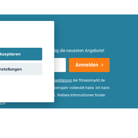
etter ein und erhalte regelmäßig die neuesten Angebote!
kzeptieren
Anmelden
nstellungen
er Daten, wie in der
Einwilligungserklärung
der fitnessmarkt.de
d bestätige, dass ich das 16. Lebensjahr vollendet habe. Ich kann
Wirkung für die Zukunft widerrufen. Weitere Informationen finden
ung
.