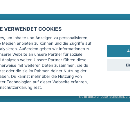
TE VERWENDET COOKIES
Rechtliches
fitnessmarkt.de Newsletter
s, um Inhalte und Anzeigen zu personalisieren,
le Medien anbieten zu können und die Zugriffe auf
Impressum
Trage dich hier für unseren Newsl
alysieren. Außerdem geben wir Informationen zu
A
AGB
serer Website an unsere Partner für soziale
Analysen weiter. Unsere Partner führen diese
Datenschutz
Ei
cherweise mit weiteren Daten zusammen, die du
Sicherheit
hast oder die sie im Rahmen deiner Nutzung der
Ich stimme der Verarbeitung mein
aben. Du kannst mehr über die Nutzung von
Top-Inserat kündigen
er Technologien auf dieser Webseite erfahren,
services GmbH beschrieben, zu un
schutzerklärung liest.
diese Einwilligung jederzeit mit 
Sie in unserer
Datenschutzerklär