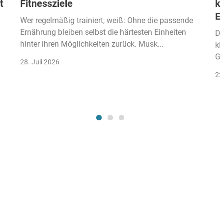
t
Fitnessziele
k
Wer regelmäßig trainiert, weiß: Ohne die passende
Ernährung bleiben selbst die härtesten Einheiten
D
hinter ihren Möglichkeiten zurück. Musk...
k
G
28. Juli 2026
2