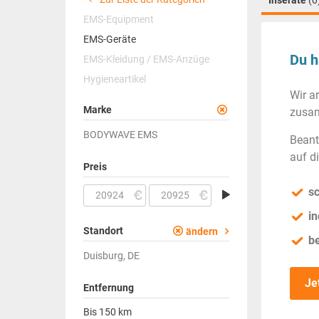
Inserate
(0
EMS-Equipment
EMS-Geräte
Du h
EMS-Kleidung / EMS-Anzüge
Hygieneartikel
Wir a
Marke
zusam
BODYWAVE EMS
Beant
auf d
Preis
sc
in
Standort
ändern
b
Duisburg, DE
Je
Entfernung
Bis
150
km