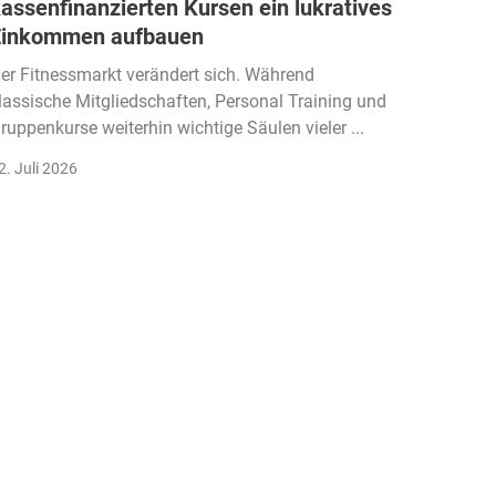
assenfinanzierten Kursen ein lukratives
taiwa
Einkommen aufbauen
global
Fitnes
er Fitnessmarkt verändert sich. Während
lassische Mitgliedschaften, Personal Training und
Wer sich
ruppenkurse weiterhin wichtige Säulen vieler ...
begegne
den erst
2. Juli 2026
17. Juli 