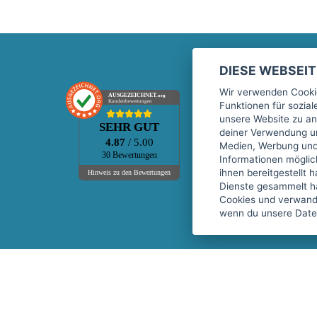
DIESE WEBSEI
Marktplatz
Wir verwenden Cookie
AUSGEZEICHNET
.org
Kundenbewertungen
Funktionen für sozia
Kontakt
unsere Website zu an
SEHR GUT
Preise Marktplatz
deiner Verwendung un
4.87
/ 5.00
Medien, Werbung und 
FAQ Marktplatz
30 Bewertungen
Informationen mögli
Über uns
ihnen bereitgestellt 
Hinweis zu den Bewertungen
Dienste gesammelt h
Werbebuchungen
Cookies und verwandt
Events
wenn du unsere Daten
Fitnessgeräte-Leasing
Copyright © 2026 fitnessmarkt.de services GmbH