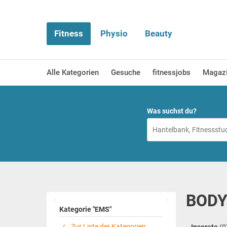
Fitness
Physio
Beauty
Alle Kategorien
Gesuche
fitnessjobs
Magaz
Was suchst du?
BODY
Kategorie "EMS"
Zur Liste der Kategorien