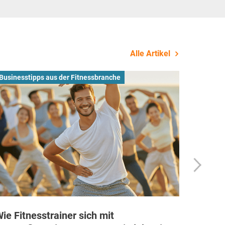
Alle Artikel
Businesstipps aus der Fitnessbranche
Allgeme
ie Fitnesstrainer sich mit
Dyaco 