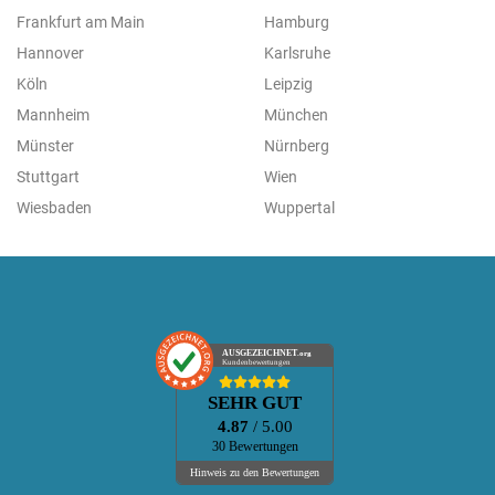
Frankfurt am Main
Hamburg
Hannover
Karlsruhe
Köln
Leipzig
Mannheim
München
Münster
Nürnberg
Stuttgart
Wien
Wiesbaden
Wuppertal
AUSGEZEICHNET
.org
Kundenbewertungen
SEHR GUT
4.87
/ 5.00
30 Bewertungen
Hinweis zu den Bewertungen