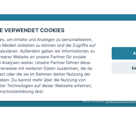
TE VERWENDET COOKIES
Rechtliches
fitnessmarkt.de Newsletter
s, um Inhalte und Anzeigen zu personalisieren,
le Medien anbieten zu können und die Zugriffe auf
Impressum
Trage dich hier für unseren Newsl
alysieren. Außerdem geben wir Informationen zu
A
AGB
serer Website an unsere Partner für soziale
Analysen weiter. Unsere Partner führen diese
Datenschutz
Ei
cherweise mit weiteren Daten zusammen, die du
Sicherheit
hast oder die sie im Rahmen deiner Nutzung der
Ich stimme der Verarbeitung mein
aben. Du kannst mehr über die Nutzung von
Top-Inserat kündigen
er Technologien auf dieser Webseite erfahren,
services GmbH beschrieben, zu un
schutzerklärung liest.
diese Einwilligung jederzeit mit 
Sie in unserer
Datenschutzerklär