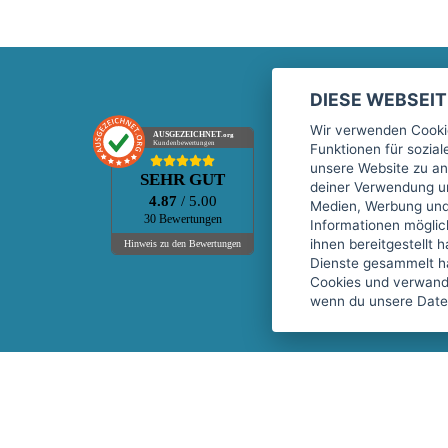
DIESE WEBSEI
Marktplatz
Wir verwenden Cookie
AUSGEZEICHNET
.org
Kundenbewertungen
Funktionen für sozia
Kontakt
unsere Website zu an
SEHR GUT
Preise Marktplatz
deiner Verwendung un
4.87
/ 5.00
Medien, Werbung und 
FAQ Marktplatz
30 Bewertungen
Informationen mögli
Über uns
ihnen bereitgestellt 
Hinweis zu den Bewertungen
Dienste gesammelt h
Werbebuchungen
Cookies und verwandt
Events
wenn du unsere Daten
Fitnessgeräte-Leasing
Copyright © 2026 fitnessmarkt.de services GmbH