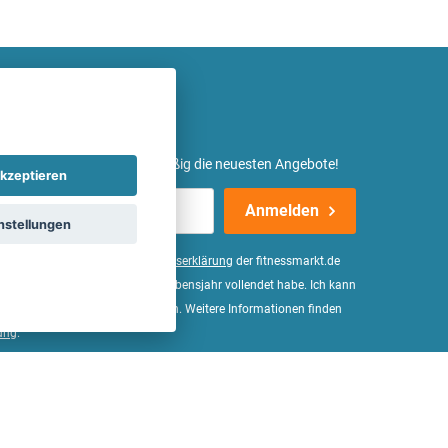
etter ein und erhalte regelmäßig die neuesten Angebote!
kzeptieren
Anmelden
nstellungen
er Daten, wie in der
Einwilligungserklärung
der fitnessmarkt.de
d bestätige, dass ich das 16. Lebensjahr vollendet habe. Ich kann
Wirkung für die Zukunft widerrufen. Weitere Informationen finden
ung
.