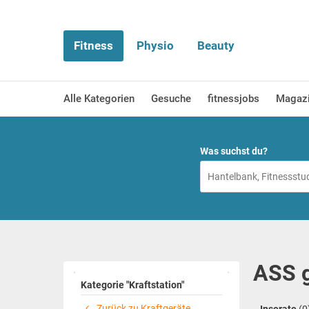
Fitness
Physio
Beauty
Alle Kategorien
Gesuche
fitnessjobs
Magaz
Was suchst du?
ASS g
Kategorie "Kraftstation"
Zurück zu Kraftgeräte