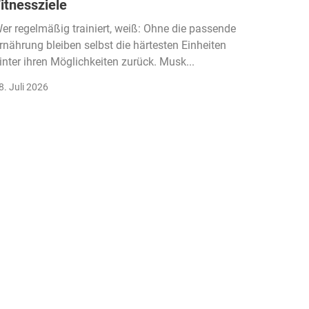
itnessziele
kassen
Einko
er regelmäßig trainiert, weiß: Ohne die passende
rnährung bleiben selbst die härtesten Einheiten
Der Fitn
inter ihren Möglichkeiten zurück. Musk...
klassisc
Gruppenk
8. Juli 2026
22. Juli 