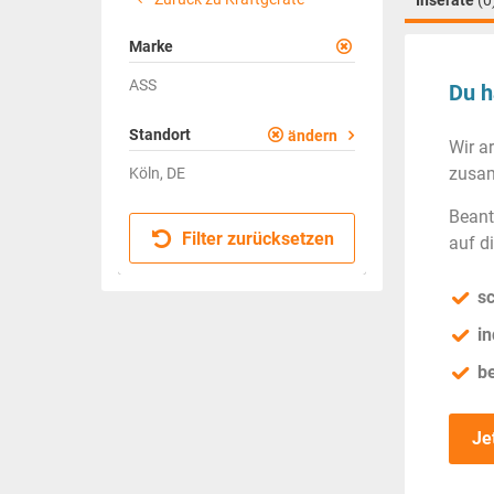
Inserate
(0
Marke
ASS
Du h
Standort
ändern
Wir a
zusam
Köln, DE
Beant
Filter zurücksetzen
auf d
sc
in
b
Je