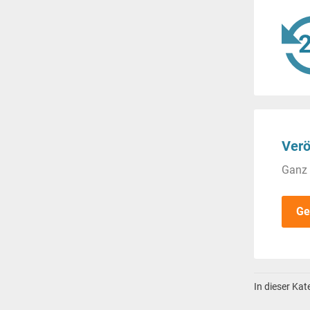
Verö
Ganz 
Ge
In dieser Ka