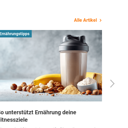
Alle Artikel
Ernährungstipps
Busines
o unterstützt Ernährung deine
Wie Fi
itnessziele
kassen
Einko