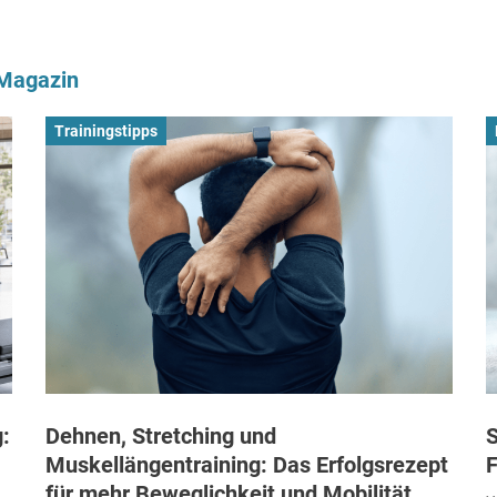
-Magazin
Trainingstipps
:
Dehnen, Stretching und
S
Muskellängentraining: Das Erfolgsrezept
F
für mehr Beweglichkeit und Mobilität