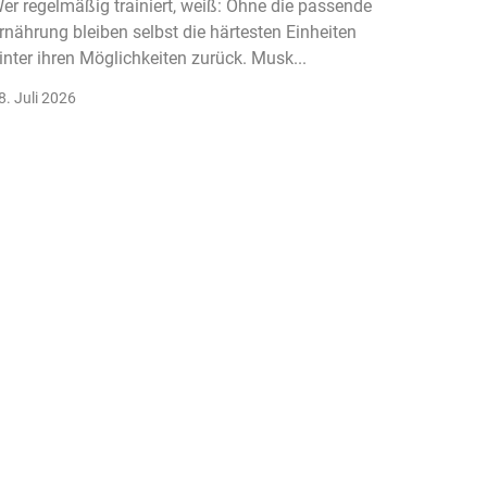
er regelmäßig trainiert, weiß: Ohne die passende
rnährung bleiben selbst die härtesten Einheiten
Der Fitn
inter ihren Möglichkeiten zurück. Musk...
klassisc
Gruppenk
8. Juli 2026
22. Juli 