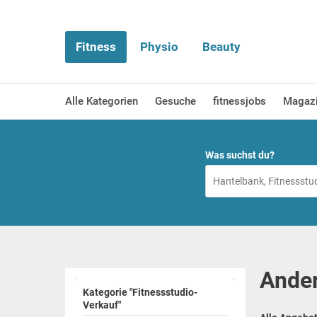
Fitness
Physio
Beauty
Alle Kategorien
Gesuche
fitnessjobs
Magaz
Was suchst du?
Ander
Kategorie "Fitnessstudio-
Verkauf"