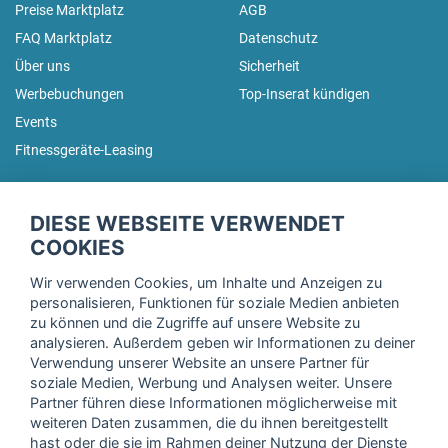
Preise Marktplatz
AGB
FAQ Marktplatz
Datenschutz
Über uns
Sicherheit
Werbebuchungen
Top-Inserat kündigen
Events
Fitnessgeräte-Leasing
fitnessmarkt.de Newsletter
DIESE WEBSEITE VERWENDET
Trage dich hier für unseren Newsletter ein und erhalte regelmäßig
COOKIES
die neuesten Angebote!
Wir verwenden Cookies, um Inhalte und Anzeigen zu
personalisieren, Funktionen für soziale Medien anbieten
zu können und die Zugriffe auf unsere Website zu
analysieren. Außerdem geben wir Informationen zu deiner
Ich stimme der Verarbeitung meiner Daten, wie in der
Verwendung unserer Website an unsere Partner für
soziale Medien, Werbung und Analysen weiter. Unsere
Einwilligungserklärung
der fitnessmarkt.de services GmbH
Partner führen diese Informationen möglicherweise mit
beschrieben, zu und bestätige, dass ich das 16. Lebensjahr
weiteren Daten zusammen, die du ihnen bereitgestellt
vollendet habe. Ich kann diese Einwilligung jederzeit mit
hast oder die sie im Rahmen deiner Nutzung der Dienste